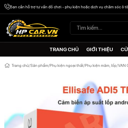
Chuyển
Bạn cần hỗ trợ tư vấn đồ chơi - phụ kiện hoặc dịch vụ chăm sóc ô 
đến
nội
Tìm
dung
kiếm:
TRANG CHỦ
GIỚI THIỆU
CỬ
Trang chủ
/
Sản phẩm
/
Phụ kiện ngoại thất
/
Phụ kiện mâm, lốp
/
VAN 