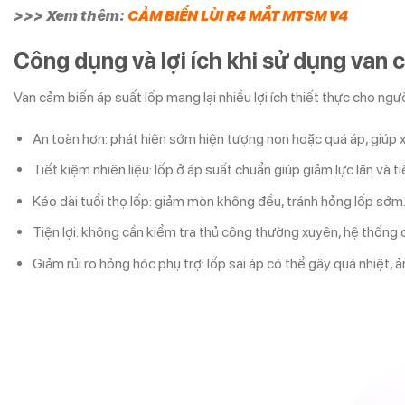
>>> Xem thêm:
CẢM BIẾN LÙI R4 MẮT MTSM V4
Công dụng và lợi ích khi sử dụng van 
Van cảm biến áp suất lốp mang lại nhiều lợi ích thiết thực cho người
An toàn hơn: phát hiện sớm hiện tượng non hoặc quá áp, giúp xử
Tiết kiệm nhiên liệu: lốp ở áp suất chuẩn giúp giảm lực lăn và t
Kéo dài tuổi thọ lốp: giảm mòn không đều, tránh hỏng lốp sớm
Tiện lợi: không cần kiểm tra thủ công thường xuyên, hệ thống 
Giảm rủi ro hỏng hóc phụ trợ: lốp sai áp có thể gây quá nhiệt,