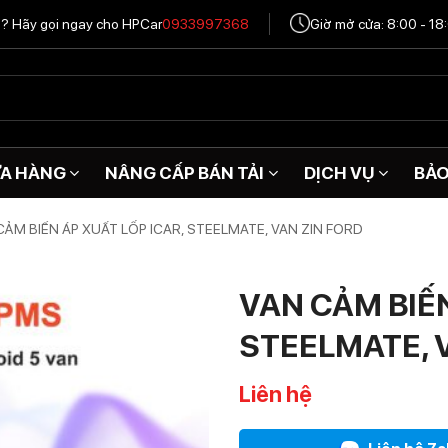
tô? Hãy gọi ngay cho HPCar
0933997368
Giờ mở cửa: 8:00 - 18
A HÀNG
NÂNG CẤP BÁN TẢI
DỊCH VỤ
BẢ
CẢM BIẾN ÁP XUẤT LỐP ICAR, STEELMATE, VAN ZIN FORD
VAN CẢM BIẾN
STEELMATE, 
Liên hệ