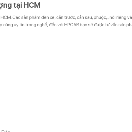
ượng tại HCM
ại HCM. Các sản phẩm đèn xe, cản trước, cản sau, phuộc,.. nói riêng v
ệp cùng uy tín trong nghề, đến với HPCAR bạn sẽ được tư vấn sản phẩ
m
ủ Đức