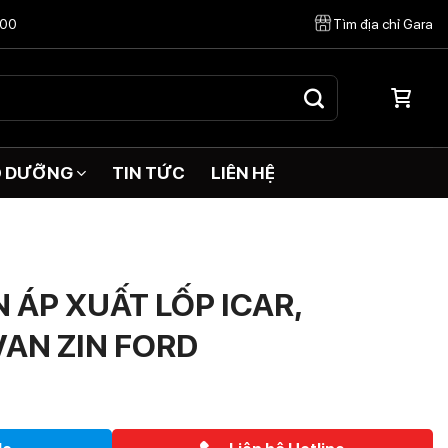
:00
Tìm địa chỉ Gara
O DƯỠNG
TIN TỨC
LIÊN HỆ
 ÁP XUẤT LỐP ICAR,
VAN ZIN FORD