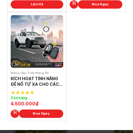
Liên Hệ
Mua Ngay
Nâng Cấp Tính Năng Ẩn
KÍCH HOẠT TÍNH NĂNG
ĐỀ NỔ TỪ XA CHO CÁC
DÒNG XE FORD
Còn hàng
5.0
out of
4.500.000
₫
5
Mua Ngay