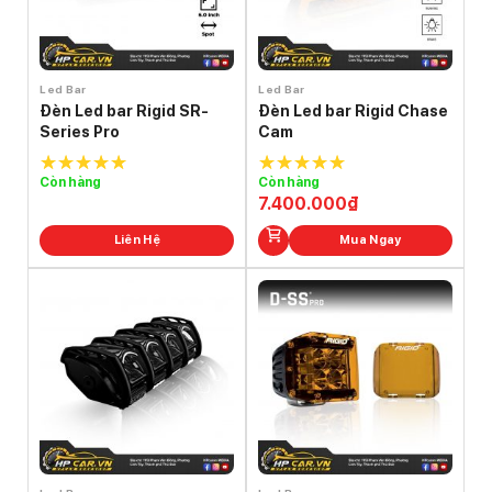
Led Bar
Led Bar
Đèn Led bar Rigid SR-
Đèn Led bar Rigid Chase
Series Pro
Cam
Còn hàng
Còn hàng
5.0
out of
5.0
out of
7.400.000
₫
5
5
Liên Hệ
Mua Ngay