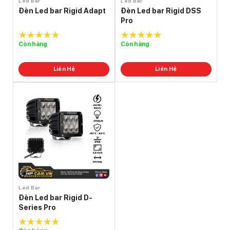
Led Bar
Led Bar
Đèn Led bar Rigid Adapt
Đèn Led bar Rigid DSS
Pro
Còn hàng
Còn hàng
5.0
out of
5.0
out of
5
5
Liên Hệ
Liên Hệ
Led Bar
Đèn Led bar Rigid D-
Series Pro