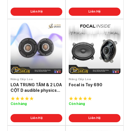
5
5
Liên Hệ
Liên Hệ
Nâng Cấp Loa
Nâng Cấp Loa
LOA TRUNG TÂM & 2 LOA
Focal is Toy 690
CỘT D audible physics
ram 2
Còn hàng
Còn hàng
5.0
out of
5.0
out of
5
5
Liên Hệ
Liên Hệ