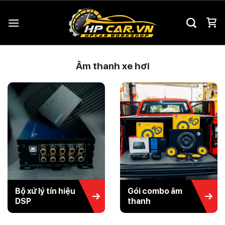
Chuyển
đến
nội
dung
Âm thanh xe hơi
Bộ xử lý tín hiệu
Gói combo âm
DSP
thanh