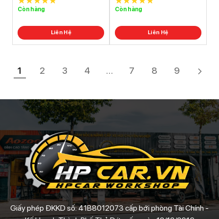
Còn hàng
Còn hàng
5.0
out of
5.0
out of
5
5
Liên Hệ
Liên Hệ
1
2
3
4
…
7
8
9
Giấy phép ĐKKD số: 41B8012073 cấp bới phòng Tài Chính -