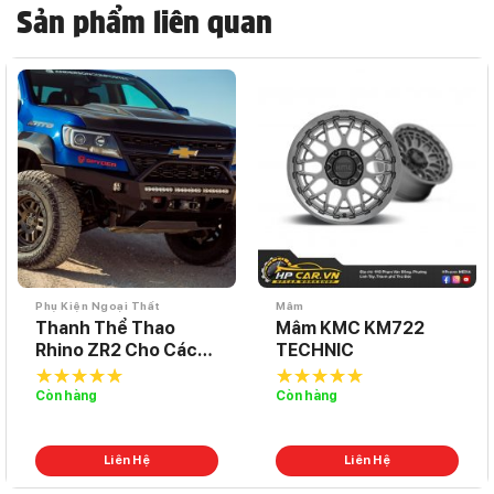
Sản phẩm liên quan
Phụ Kiện Ngoại Thất
Mâm
Thanh Thể Thao
Mâm KMC KM722
Rhino ZR2 Cho Các
TECHNIC
Dòng Bán Tải Ford
Ranger
Còn hàng
Còn hàng
5.0
out of
5.0
out of
5
5
Liên Hệ
Liên Hệ