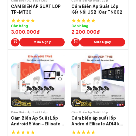
Cảm Biến Áp Suất Lốp
Cảm Biến Áp Suất Lốp
CẢM BIẾN ÁP SUẤT LỐP
Cảm Biến Áp Suất Lốp
TP-MT30
Kết Nối USB ICar TN602
Còn hàng
Còn hàng
5.0
out of
5.0
out of
3.000.000
₫
2.200.000
₫
5
5
Mua Ngay
Mua Ngay
Cảm Biến Áp Suất Lốp
Cảm Biến Áp Suất Lốp
Cảm Biến Áp Suất Lốp
Cảm biến áp suất lốp
Android 5 Van – Ellisafe
Android Ellisafe ADI4 kết
ADI5 Kết Nối USB
nối USB