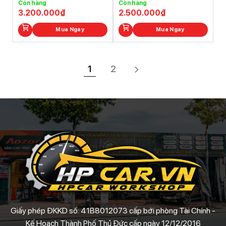
Còn hàng
Còn hàng
5.0
out of
5.0
out of
3.200.000
₫
2.500.000
₫
5
5
Mua Ngay
Mua Ngay
1
2
Giấy phép ĐKKD số: 41B8012073 cấp bới phòng Tài Chính -
Kế Hoạch Thành Phố Thủ Đức cấp ngày 12/12/2016