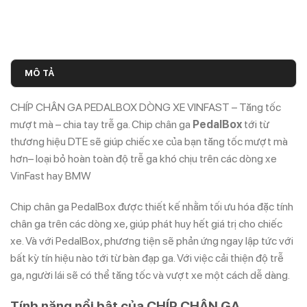
MÔ TẢ
CHÍP CHÂN GA PEDALBOX DÒNG XE VINFAST – Tăng tốc
mượt mà – chia tay trễ ga. Chip chân ga
PedalBox
tới từ
thương hiệu DTE sẽ giúp chiếc xe của bạn tăng tốc mượt mà
hơn– loại bỏ hoàn toàn độ trễ ga khó chịu trên các dòng xe
VinFast hay BMW
Chip chân ga PedalBox được thiết kế nhằm tối ưu hóa đặc tính
chân ga trên các dòng xe, giúp phát huy hết giá trị cho chiếc
xe. Và với PedalBox, phương tiện sẽ phản ứng ngay lập tức với
bất kỳ tín hiệu nào tới từ bàn đạp ga. Với việc cải thiện độ trễ
ga, người lái sẽ có thể tăng tốc và vượt xe một cách dễ dàng.
Tính năng nổi bật của CHÍP CHÂN GA