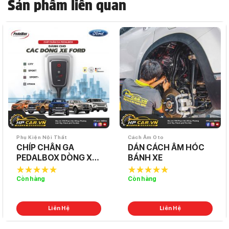
Sản phẩm liên quan
Phụ Kiện Nội Thất
Cách Âm Oto
CHÍP CHÂN GA
DÁN CÁCH ÂM HÓC
PEDALBOX DÒNG XE
BÁNH XE
FORD
Còn hàng
Còn hàng
5.0
out of
5.0
out of
5
5
Liên Hệ
Liên Hệ