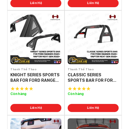
Liên Hệ
Liên Hệ
Thanh Thể Thao
Thanh Thể Thao
KNIGHT SERIES SPORTS
CLASSIC SERIES
BAR FOR FORD RANGER
SPORTS BAR FOR FORD
2022- RAPTOR NEXT
RANGER 2022- RAPTOR
GEN 2022
NEXT GEN 2022
Còn hàng
Còn hàng
5.0
out of
5.0
out of
5
5
Liên Hệ
Liên Hệ