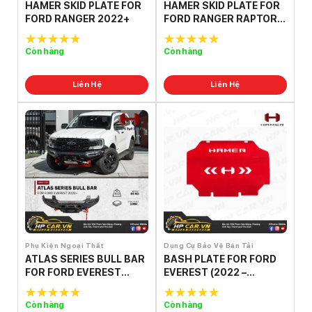
HAMER SKID PLATE FOR
HAMER SKID PLATE FOR
FORD RANGER 2022+
FORD RANGER RAPTOR
2022+
Còn hàng
Còn hàng
5.0
out of
5.0
out of
5
5
Liên Hệ
Liên Hệ
Phụ Kiện Ngoại Thất
Dụng Cụ Bảo Vệ Bán Tải
ATLAS SERIES BULL BAR
BASH PLATE FOR FORD
FOR FORD EVEREST
EVEREST (2022 –
2022
PRESENT)
Còn hàng
Còn hàng
5.0
out of
5.0
out of