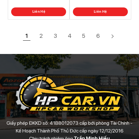
5
5
Liên Hệ
Liên Hệ
1
2
3
4
5
6
Giấy phép ĐKKD số: 41B8012073 cấp bới phòng Tài Chính -
Kế Hoạch Thành Phố Thủ Đức cấp ngày 12/12/2016
Chịu trách nhiệm ông
Trần Minh Hiếu