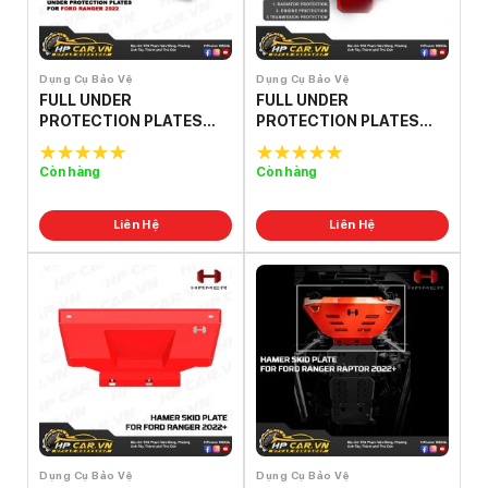
Dụng Cụ Bảo Vệ
Dụng Cụ Bảo Vệ
FULL UNDER
FULL UNDER
PROTECTION PLATES
PROTECTION PLATES
FOR FORD RANGER
FOR FORD RANGER
2022+
RAPTOR 2022+
Còn hàng
Còn hàng
5.0
out of
5.0
out of
5
5
Liên Hệ
Liên Hệ
Dụng Cụ Bảo Vệ
Dụng Cụ Bảo Vệ