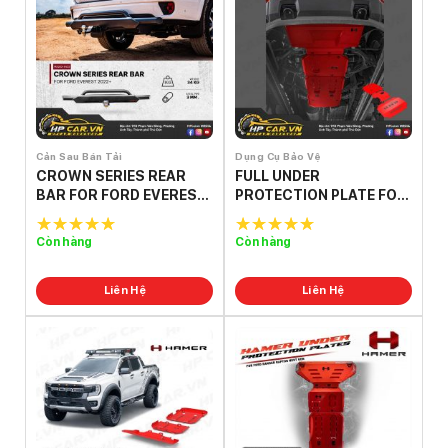
Cản Sau Bán Tải
Dụng Cụ Bảo Vệ
CROWN SERIES REAR
FULL UNDER
BAR FOR FORD EVEREST
PROTECTION PLATE FOR
2022+
FORD EVEREST (2022 –
PRESENT)
Còn hàng
Còn hàng
5.0
out of
5.0
out of
5
5
Liên Hệ
Liên Hệ