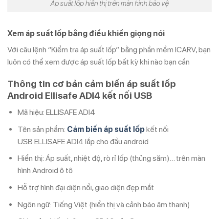
Áp suất lốp hiển thị trên màn hình bảo vệ
Xem áp suất lốp bằng điều khiển giọng nói
Với câu lệnh “Kiểm tra áp suất lốp” bằng phần mềm ICARV, bạn
luôn có thể xem được áp suất lốp bất kỳ khi nào bạn cần
Thông tin cơ bản cảm biến áp suất lốp
Android Ellisafe ADI4 kết nối USB
Mã hiệu: ELLISAFE ADI4
Tên sản phẩm:
Cảm biến áp suất lốp
kết nối
USB ELLISAFE ADI4 lắp cho đầu android
Hiển thị: Áp suất, nhiệt độ, rò rỉ lốp (thủng săm)… trên màn
hình Android ô tô
Hỗ trợ hình đại diện nổi, giao diện đẹp mắt
Ngôn ngữ: Tiếng Việt (hiển thị và cảnh báo âm thanh)