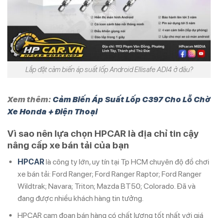
Lắp đặt cảm biến áp suất lốp Android Ellisafe ADI4 ở đâu?
Xem thêm:
Cảm Biến Áp Suất Lốp C397 Cho Lỗ Chờ
Xe Honda + Điện Thoại
Vì sao nên lựa chọn HPCAR là địa chỉ tin cậy
nâng cấp xe bán tải của bạn
HPCAR
là công ty lớn, uy tín tại Tp HCM chuyên độ đồ chơi
xe bán tải: Ford Ranger; Ford Ranger Raptor; Ford Ranger
Wildtrak; Navara; Triton; Mazda BT50; Colorado. Đã và
đang được nhiều khách hàng tin tưởng.
HPCAR cam đoan bán hàng có chất lượng tốt nhất với giá