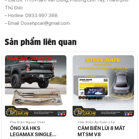
Thủ Đức
– Hotline: 0933 997 368
– Email: Doxehpcar@gmail.com
Sản phẩm liên quan
Phụ Kiện Ngoại Thất
Cảm Biến Áp Suất Lốp
ỐNG XẢ HKS
CẢM BIẾN LÙI 8 MẮT
LEGAMAX SINGLE
MTSM V8