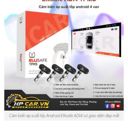
Cảm biến áp suất lốp Android Ellisafe ADI4 có giao diện đẹp mắt