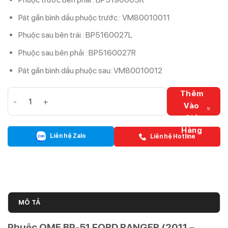
Pát gắn bình dầu phuộc trước : VM80010011
Phuộc sau bên trái : BP5160027L
Phuộc sau bên phải : BP5160027R
Pát gắn bình dầu phuộc sau: VM80010012
Phuộc OME BP-51 FORD RANGER (2011 - 2018) số lượng
Thêm
Vào
Giỏ
Hàng
Liên hệ Zalo
Liên hệ Hotline
MÔ TẢ
Phuộc OME BP-51 FORD RANGER (2011 –