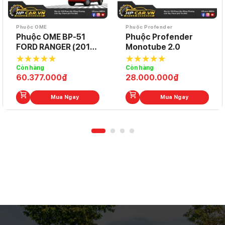
Phuộc OME
Phuộc Profender
Phuộc OME BP-51
Phuộc Profender
FORD RANGER (2018
Monotube 2.0
– 2022)
Còn hàng
Còn hàng
5.0
out of
5.0
out of
60.377.000
₫
28.000.000
₫
5
5
Mua Ngay
Mua Ngay