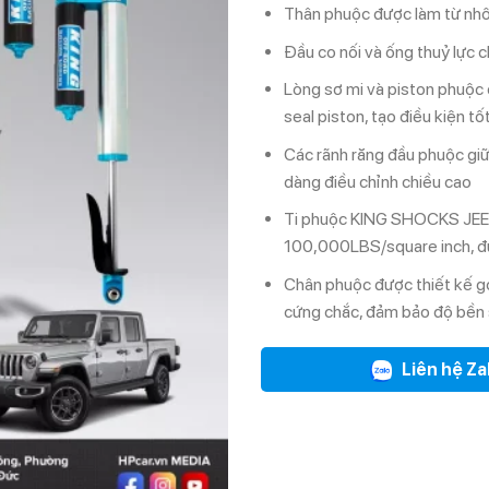
Thân phuộc được làm từ nh
Đầu co nối và ống thuỷ lực 
Lòng sơ mi và piston phuộc 
seal piston, tạo điều kiện t
Các rãnh răng đầu phuộc giữ 
dàng điều chỉnh chiều cao
Ti phuộc KING SHOCKS JEEP 
100,000LBS/square inch, đ
Chân phuộc được thiết kế gọ
cứng chắc, đảm bảo độ bền 
Liên hệ Za