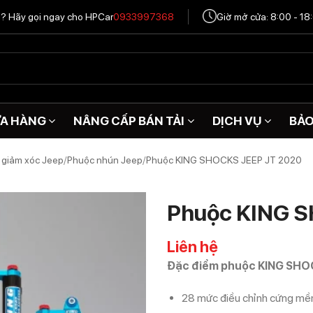
tô? Hãy gọi ngay cho HPCar
0933997368
Giờ mở cửa: 8:00 - 18
A HÀNG
NÂNG CẤP BÁN TẢI
DỊCH VỤ
BẢ
 giảm xóc Jeep
/
Phuộc nhún Jeep
/
Phuộc KING SHOCKS JEEP JT 2020
Phuộc KING 
Liên hệ
Đặc điểm phuộc KING SHO
28 mức điều chỉnh cứng mềm