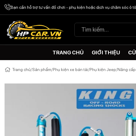
Chuyển
Bạn cần hỗ trợ tư vấn đồ chơi - phụ kiện hoặc dịch vụ chăm sóc ô 
đến
nội
Tìm
dung
kiếm:
TRANG CHỦ
GIỚI THIỆU
CỬ
Trang chủ
/
Sản phẩm
/
Phụ kiện xe bán tải
/
Phụ kiện Jeep
/
Nâng cấp