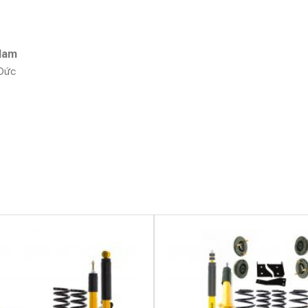
 Nam
 Đức