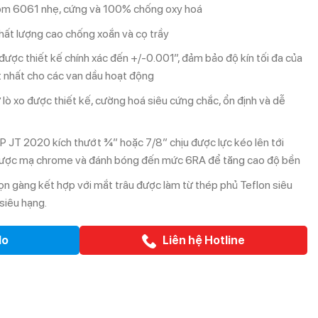
ôm 6061 nhẹ, cứng và 100% chống oxy hoá
chất lượng cao chống xoắn và cọ trầy
được thiết kế chính xác đến +/-0.001”, đảm bảo độ kín tối đa của
ốt nhất cho các van dầu hoạt động
lò xo được thiết kế, cường hoá siêu cứng chắc, ổn định và dễ
JT 2020 kích thướt ¾” hoặc 7/8” chịu được lực kéo lên tới
ược mạ chrome và đánh bóng đến mức 6RA để tăng cao độ bền
n gàng kết hợp với mắt trâu được làm từ thép phủ Teflon siêu
siêu hạng.
lo
Liên hệ Hotline