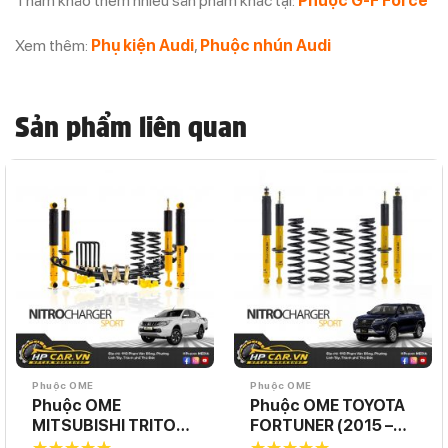
Tham khảo thêm nhiều sản phẩm khác tại:
Phuộc G-F Force
Xem thêm:
Phụ kiện Audi
,
Phuộc nhún Audi
Sản phẩm liên quan
Phuộc OME
Phuộc OME
Phuộc OME
Phuộc OME TOYOTA
MITSUBISHI TRITON
FORTUNER (2015 –
MQ (2015 – 2018)
PRESENT)