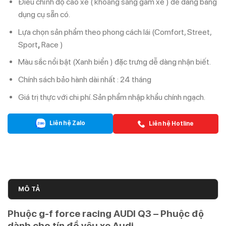
Điều chỉnh độ cao xe ( khoảng sáng gầm xe ) dễ dàng bằng
dụng cụ sẵn có.
Lựa chọn sản phẩm theo phong cách lái (Comfort, Street,
Sport
,
Race )
Màu sắc nổi bật (Xanh biển ) đặc trưng dễ dàng nhận biết.
Chính sách bảo hành dài nhất : 24 tháng
Giá trị thực với chi phí. Sản phẩm nhập khẩu chính ngạch.
Liên hệ Zalo
Liên hệ Hotline
MÔ TẢ
Phuộc g-f force racing AUDI Q3 – Phuộc độ
dành cho tín đồ yêu xe Audi