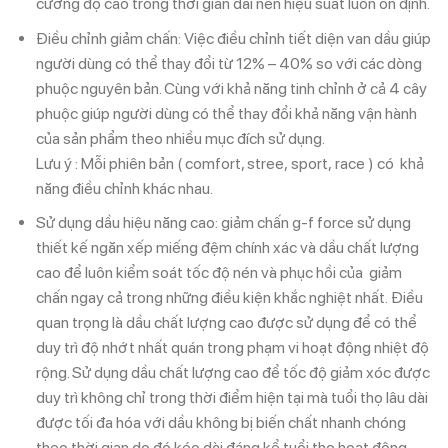
cường độ cao trong thời gian dài nên hiệu suất luôn ổn định.
Điều chỉnh giảm chấn: Việc điều chỉnh tiết diện van dầu giúp
người dùng có thể thay đổi từ 12% – 40% so với các dòng
phuộc nguyên bản. Cùng với khả năng tinh chỉnh ở cả 4 cây
phuộc giúp người dùng có thể thay đổi khả năng vận hành
của sản phẩm theo nhiều mục đích sử dụng.
Lưu ý : Mỗi phiên bản ( comfort, stree, sport, race ) có khả
năng điều chỉnh khác nhau.
Sử dụng dầu hiệu năng cao: giảm chấn g-f force sử dụng
thiết kế ngăn xếp miếng đệm chính xác và dầu chất lượng
cao để luôn kiểm soát tốc độ nén và phục hồi của giảm
chấn ngay cả trong những điều kiện khắc nghiệt nhất. Điều
quan trọng là dầu chất lượng cao được sử dụng để có thể
duy trì độ nhớt nhất quán trong phạm vi hoạt động nhiệt độ
rộng. Sử dụng dầu chất lượng cao để tốc độ giảm xóc được
duy trì không chỉ trong thời điểm hiện tại mà tuổi thọ lâu dài
được tối đa hóa với dầu không bị biến chất nhanh chóng
theo thời gian do đó kéo dài đáng kể tuổi thọ hoạt động