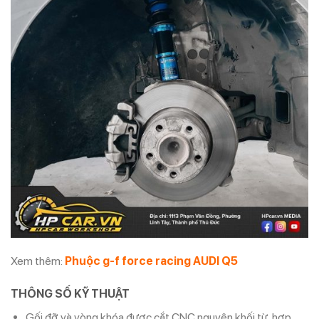
Xem thêm:
Phuộc g-f force racing AUDI Q5
THÔNG SỐ KỸ THUẬT
Gối đỡ và vòng khóa được cắt CNC nguyên khối từ hợp