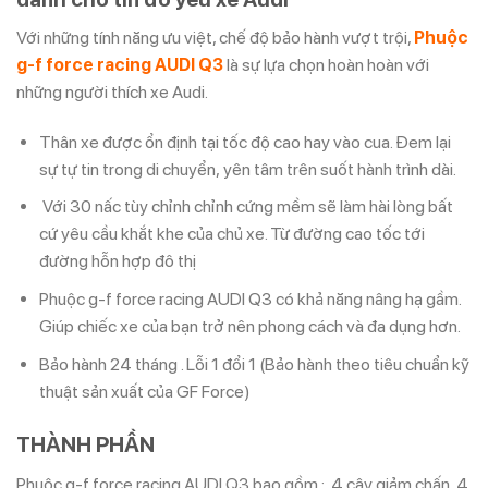
Với những tính năng ưu việt, chế độ bảo hành vượt trội,
Phuộc
g-f force racing AUDI Q3
là sự lựa chọn hoàn hoàn với
những người thích xe Audi.
Thân xe được ổn định tại tốc độ cao hay vào cua. Đem lại
sự tự tin trong di chuyển, yên tâm trên suốt hành trình dài.
Với 30 nấc tùy chỉnh chỉnh cứng mềm sẽ làm hài lòng bất
cứ yêu cầu khắt khe của chủ xe. Từ đường cao tốc tới
đường hỗn hợp đô thị
Phuộc g-f force racing AUDI Q3 có khả năng nâng hạ gầm.
Giúp chiếc xe của bạn trở nên phong cách và đa dụng hơn.
Bảo hành 24 tháng . Lỗi 1 đổi 1 (Bảo hành theo tiêu chuẩn kỹ
thuật sản xuất của GF Force)
THÀNH PHẦN
Phuộc g-f force racing AUDI Q3 bao gồm : 4 cây giảm chấn, 4