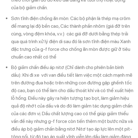
của bộ giảm chấn.
Sơn tĩnh điện chống ăn mòn: Các bộ phận là thép mạ crôm
để mang lại độ bền cao, Các thành phần nhôm (giá đỡ trên
cùng, vòng đệm khóa, v.v.) các giá đỡ dưới bằng thép trải
qua quá trình xử lý điện di sau đó là sơn tĩnh điện màu Xanh
đặc trưng của g-f force cho chống ăn mòn được giữ ở tiêu
chuẩn cao nhất có thể
Bộ giảm chấn điều áp nitơ (Chỉ dành cho phiên bản bình
dầu): Khi đi xe với van điều tiết làm việc một cách mạnh mẽ
trên đường đua hoặc trên những con đường gập ghềnh tốc
độ cao, bạn có thể làm cho dầu thoát khí và có thể xuất hiện
lỗ hổng. Điều này gây ra hiện tượng tạo bọt, làm giảm hiệu
quả độ nhớt của dầu và do đó làm giảm tác dụng giảm chấn
của các đơn vị. Dầu chất lượng cao có thể giúp giảm thiểu
vấn đề này nhưng g-f force còn tiến thêm một bước nữa và
điều áp bộ giảm chấn bằng nitơ. Nitơ tạo áp lực lên một pít-
tông nổi, từ đó tạo áp suất vĩnh viễn lên dầu làm giảm đáng