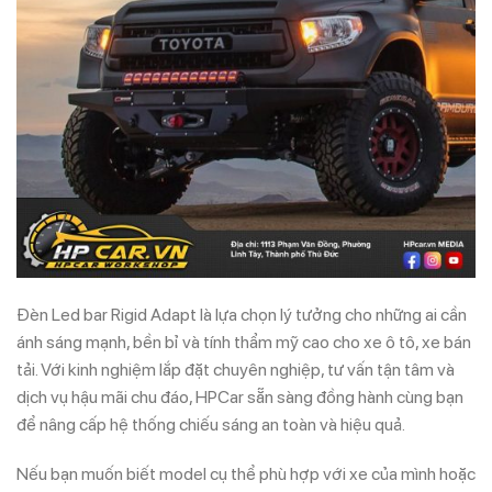
Đèn Led bar Rigid Adapt là lựa chọn lý tưởng cho những ai cần
ánh sáng mạnh, bền bỉ và tính thẩm mỹ cao cho xe ô tô, xe bán
tải. Với kinh nghiệm lắp đặt chuyên nghiệp, tư vấn tận tâm và
dịch vụ hậu mãi chu đáo, HPCar sẵn sàng đồng hành cùng bạn
để nâng cấp hệ thống chiếu sáng an toàn và hiệu quả.
Nếu bạn muốn biết model cụ thể phù hợp với xe của mình hoặc