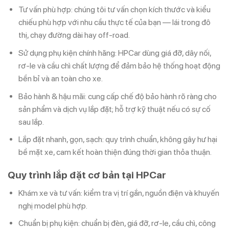
Tư vấn phù hợp: chúng tôi tư vấn chọn kích thước và kiểu
chiếu phù hợp với nhu cầu thực tế của bạn — lái trong đô
thị, chạy đường dài hay off-road.
Sử dụng phụ kiện chính hãng: HPCar dùng giá đỡ, dây nối,
rơ-le và cầu chì chất lượng để đảm bảo hệ thống hoạt động
bền bỉ và an toàn cho xe.
Bảo hành & hậu mãi: cung cấp chế độ bảo hành rõ ràng cho
sản phẩm và dịch vụ lắp đặt; hỗ trợ kỹ thuật nếu có sự cố
sau lắp.
Lắp đặt nhanh, gọn, sạch: quy trình chuẩn, không gây hư hại
bề mặt xe, cam kết hoàn thiện đúng thời gian thỏa thuận.
Quy trình lắp đặt cơ bản tại HPCar
Khám xe và tư vấn: kiểm tra vị trí gắn, nguồn điện và khuyến
nghị model phù hợp.
Chuẩn bị phụ kiện: chuẩn bị đèn, giá đỡ, rơ-le, cầu chì, công