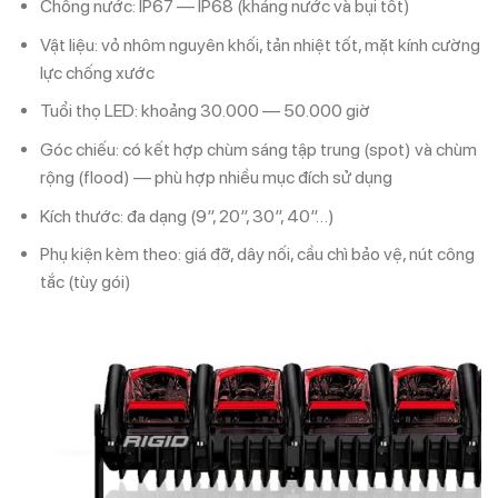
Chống nước: IP67 — IP68 (kháng nước và bụi tốt)
Vật liệu: vỏ nhôm nguyên khối, tản nhiệt tốt, mặt kính cường
lực chống xước
Tuổi thọ LED: khoảng 30.000 — 50.000 giờ
Góc chiếu: có kết hợp chùm sáng tập trung (spot) và chùm
rộng (flood) — phù hợp nhiều mục đích sử dụng
Kích thước: đa dạng (9″, 20″, 30″, 40″…)
Phụ kiện kèm theo: giá đỡ, dây nối, cầu chì bảo vệ, nút công
tắc (tùy gói)