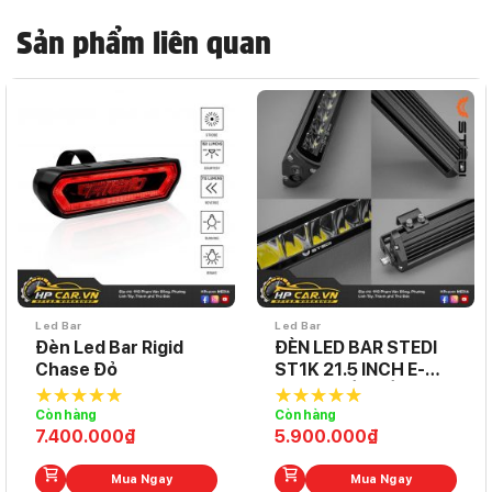
Sản phẩm liên quan
Led Bar
Led Bar
Đèn Led Bar Rigid
ĐÈN LED BAR STEDI
Chase Đỏ
ST1K 21.5 INCH E-
MARK (MÀU VÀNG
PHÁ SƯƠNG)
Còn hàng
Còn hàng
5.0
out of
5.0
out of
7.400.000
₫
5.900.000
₫
5
5
Mua Ngay
Mua Ngay