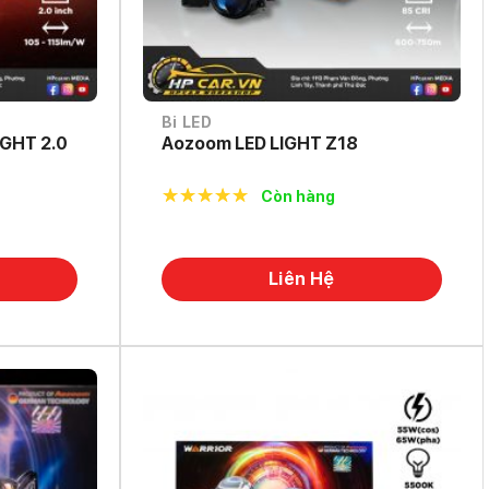
Bi LED
IGHT 2.0
Aozoom LED LIGHT Z18
Còn hàng
5.0
out of
5
Liên Hệ