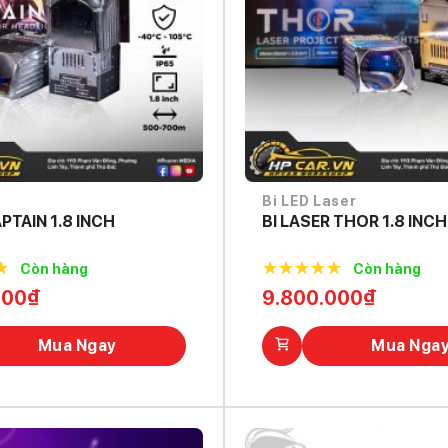
Bi LED Laser
APTAIN 1.8 INCH
BI LASER THOR 1.8 INCH
Còn hàng
Còn hàng
f
5.0
out of
000
₫
9.800.000
₫
5
Mua Ngay
Mua Nga