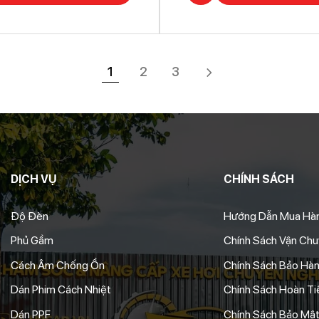
1
2
3
DỊCH VỤ
CHÍNH SÁCH
Độ Đèn
Hướng Dẫn Mua Hà
Phủ Gầm
Chính Sách Vận Ch
Cách Âm Chống Ồn
Chính Sách Bảo Hà
Dán Phim Cách Nhiệt
Chính Sách Hoàn Tiề
Dán PPF
Chính Sách Bảo Mật