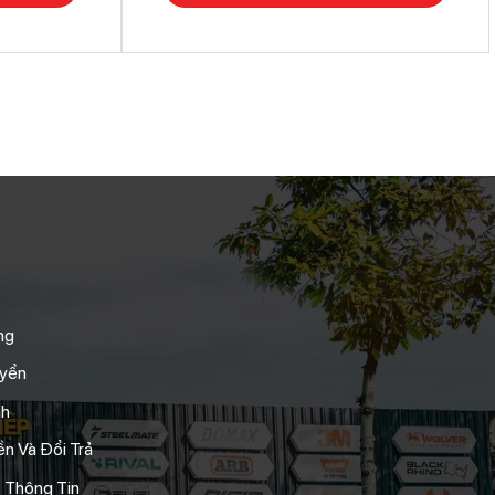
ng
uyển
nh
n Và Đổi Trả
 Thông Tin