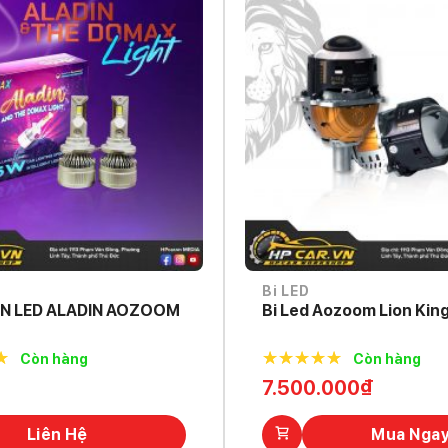
Bi LED
N LED ALADIN AOZOOM
Bi Led Aozoom Lion Kin
Còn hàng
Còn hàng
f
5.0
out of
7.500.000
₫
5
Liên Hệ
Mua Nga