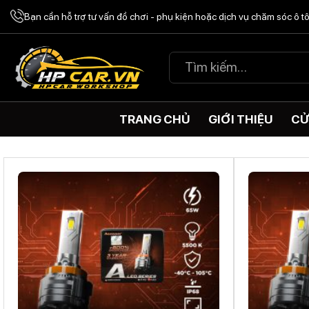
Chuyển
Bạn cần hỗ trợ tư vấn đồ chơi - phụ kiện hoặc dịch vụ chăm sóc ô 
đến
nội
Tìm
dung
kiếm:
TRANG CHỦ
GIỚI THIỆU
CỬ