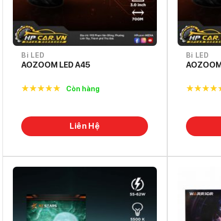
Bi LED
Bi LED
AOZOOM LED A45
AOZOOM 
Còn hàng
5.0
out of
5.0
out o
5
5
Liên Hệ