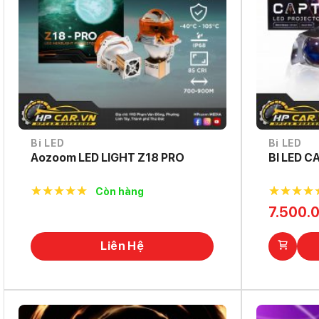
Bi LED
Bi LED
Aozoom LED LIGHT Z18 PRO
BI LED C
Còn hàng
5.0
out of
5.0
out o
7.500.
5
5
Liên Hệ