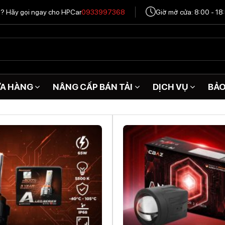
tô? Hãy gọi ngay cho HPCar
0933997368
Giờ mở cửa: 8:00 - 18
A HÀNG
NÂNG CẤP BÁN TẢI
DỊCH VỤ
BẢ