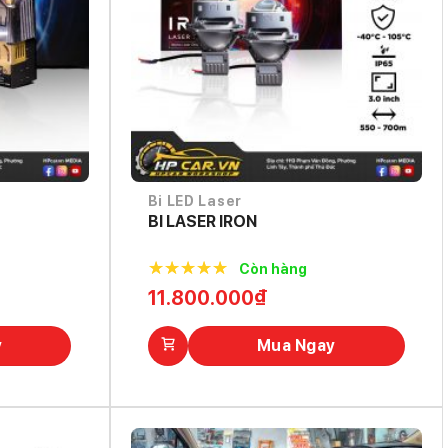
Bi LED Laser
BI LASER IRON
Còn hàng
5.0
out of
11.800.000
₫
5
y
Mua Ngay