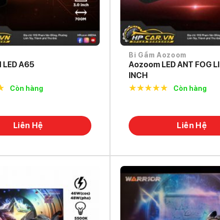
Bi Gầm Aozoom
LED A65
Aozoom LED ANT FOG L
INCH
Còn hàng
Còn hàng
f
5.0
out of
5
Liên Hệ
Liên Hệ