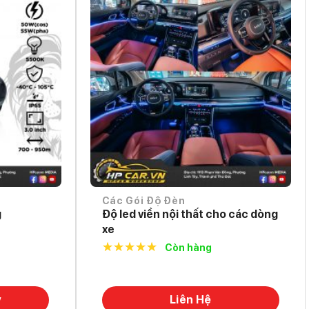
Các Gói Độ Đèn
g
Độ led viền nội thất cho các dòng
xe
Còn hàng
5.0
out of
5
y
Liên Hệ