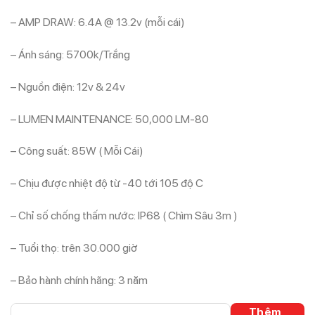
– AMP DRAW: 6.4A @ 13.2v (mỗi cái)
– Ánh sáng: 5700k/Trắng
– Nguồn điện: 12v & 24v
– LUMEN MAINTENANCE: 50,000 LM-80
– Công suất: 85W ( Mỗi Cái)
– Chịu được nhiệt độ từ -40 tới 105 độ C
– Chỉ số chống thấm nước: IP68 ( Chìm Sâu 3m )
– Tuổi thọ: trên 30.000 giờ
– Bảo hành chính hãng: 3 năm
CẶP ĐÈN LED STEDI TYPE-X 7 INCH số lượng
Thêm