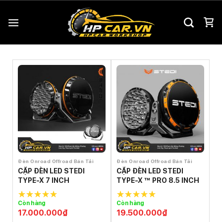
Chuyển
đến
nội
dung
Đèn Onroad Offroad Bán Tải
Đèn Onroad Offroad Bán Tải
CẶP ĐÈN LED STEDI
CẶP ĐÈN LED STEDI
TYPE-X 7 INCH
TYPE-X ™ PRO 8.5 INCH
Còn hàng
Còn hàng
5.0
out of
5.0
out of
17.000.000
₫
19.500.000
₫
5
5