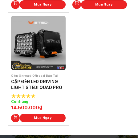
Mua Ngay
Mua Ngay
Đèn Onroad Offroad Bán Tải
CẶP ĐÈN LED DRIVING
LIGHT STEDI QUAD PRO
Còn hàng
5.0
out of
14.500.000
₫
5
Mua Ngay