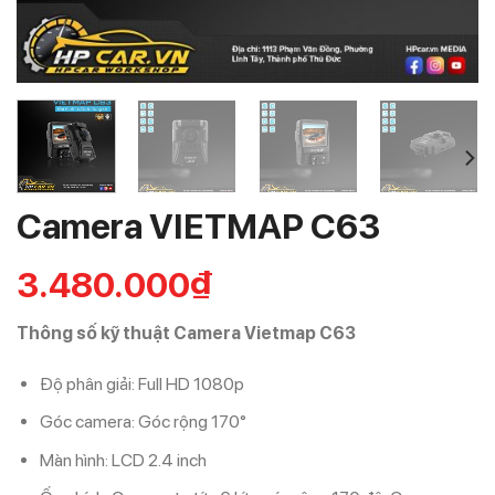
Camera VIETMAP C63
3.480.000
₫
Thông số kỹ thuật Camera Vietmap C63
Độ phân giải:
Full HD 1080p
Góc camera:
Góc rộng 170°
Màn hình:
LCD 2.4 inch