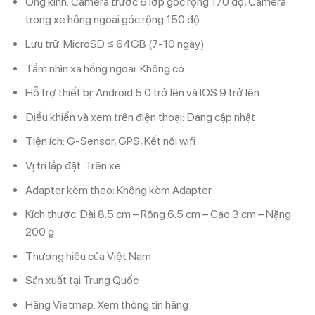
Ống kính:
Camera trước 6 lớp góc rộng 170 độ, Camera
trong xe hồng ngoại góc rộng 150 độ
Lưu trữ:
MicroSD ≤ 64GB (7-10 ngày)
Tầm nhìn xa hồng ngoại:
Không có
Hỗ trợ thiết bị:
Android 5.0 trở lên và IOS 9 trở lên
Điều khiển và xem trên điện thoại:
Đang cập nhật
Tiện ích:
G-Sensor,
GPS,
Kết nối wifi
Vị trí lắp đặt:
Trên xe
Adapter kèm theo:
Không kèm Adapter
Kích thước:
Dài 8.5 cm – Rộng 6.5 cm – Cao 3 cm – Nặng
200 g
Thương hiệu của
Việt Nam
Sản xuất tại
Trung Quốc
Hãng
Vietmap. Xem thông tin hãng