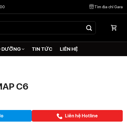
:00
Tìm địa chỉ Gara
O DƯỠNG
TIN TỨC
LIÊN HỆ
MAP C6
lo
Liên hệ Hotline