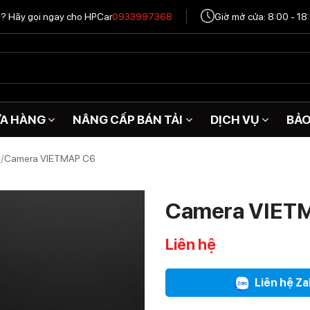
tô? Hãy gọi ngay cho HPCar
0933997368
Giờ mở cửa: 8:00 - 18
A HÀNG
NÂNG CẤP BÁN TẢI
DỊCH VỤ
BẢ
i
/
Camera VIETMAP C6
Camera VIET
Liên hệ
Liên hệ Za