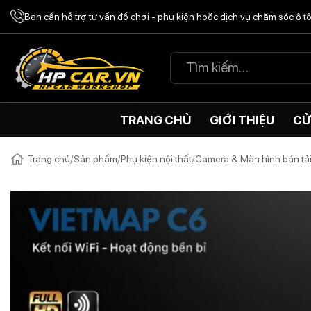
Chuyển
Bạn cần hỗ trợ tư vấn đồ chơi - phụ kiện hoặc dịch vụ chăm sóc ô 
đến
nội
Tìm
dung
kiếm:
TRANG CHỦ
GIỚI THIỆU
CỬ
Trang chủ
/
Sản phẩm
/
Phụ kiện nội thất
/
Camera & Màn hình bán tả