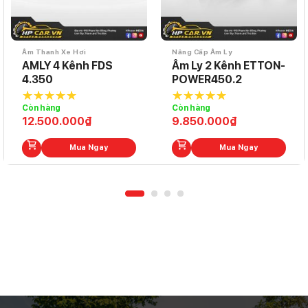
Âm Thanh Xe Hơi
Nâng Cấp Âm Ly
AMLY 4 Kênh FDS
Âm Ly 2 Kênh ETTON-
4.350
POWER450.2
Còn hàng
Còn hàng
5.0
out of
5.0
out of
12.500.000
₫
9.850.000
₫
5
5
Mua Ngay
Mua Ngay