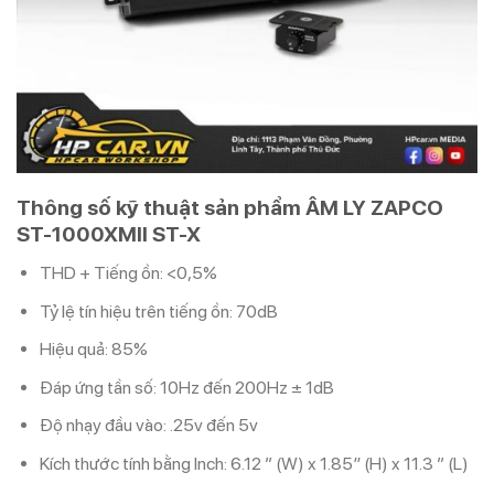
Thông số kỹ thuật sản phẩm ÂM LY ZAPCO
ST-1000XMII ST-X
THD + Tiếng ồn: <0,5%
Tỷ lệ tín hiệu trên tiếng ồn: 70dB
Hiệu quả: 85%
Đáp ứng tần số: 10Hz đến 200Hz ± 1dB
Độ nhạy đầu vào: .25v đến 5v
Kích thước tính bằng Inch: 6.12 ” (W) x 1.85″ (H) x 11.3 ” (L)