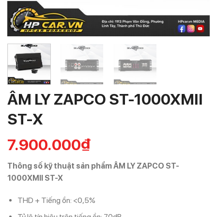
ÂM LY ZAPCO ST-1000XMII
ST-X
7.900.000
₫
Thông số kỹ thuật sản phẩm ÂM LY ZAPCO ST-
1000XMII ST-X
THD + Tiếng ồn: <0,5%
Tỷ lệ tín hiệu trên tiếng ồn: 70dB