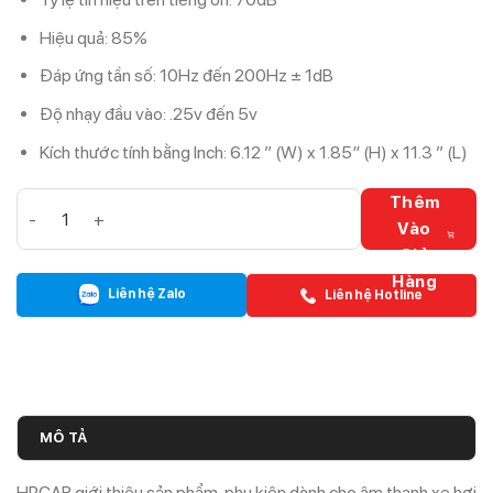
Hiệu quả: 85%
Đáp ứng tần số: 10Hz đến 200Hz ± 1dB
Độ nhạy đầu vào: .25v đến 5v
Kích thước tính bằng Inch: 6.12 ” (W) x 1.85″ (H) x 11.3 ” (L)
ÂM LY ZAPCO ST-1000XMII ST-X số lượng
Thêm
Vào
Giỏ
Hàng
Liên hệ Zalo
Liên hệ Hotline
MÔ TẢ
HPCAR giới thiệu sản phẩm, phụ kiện dành cho âm thanh xe hơi