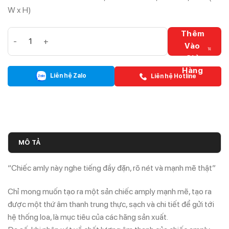
W x H)
Âm ly 1 kênh ETON AM300 (Bo Mạch) số lượng
Thêm
Vào
Giỏ
Hàng
Liên hệ Zalo
Liên hệ Hotline
MÔ TẢ
“Chiếc amly này nghe tiếng đầy đặn, rõ nét và mạnh mẽ thật”
Chỉ mong muốn tạo ra một sản chiếc amply mạnh mẽ, tạo ra
được một thứ âm thanh trung thực, sạch và chi tiết để gửi tới
hệ thống loa, là mục tiêu của các hãng sản xuất.