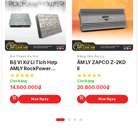
Âm Thanh Xe Hơi
Nâng Cấp Âm Ly
Bộ Vi Xử Lí Tích Hợp
ÂM LY ZAPCO Z-2KD
AMLY RockPower
II
R8.6
Còn hàng
Còn hàng
5.0
out of
5.0
out of
14.500.000
₫
20.800.000
₫
5
5
Mua Ngay
Mua Ngay