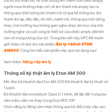
Đa số, khi nhận xét về chất lượng âm thanh của chiếc amply,
người mua thường nhận xét về âm thanh mà amply tạo ra
thông qua chất lượng âm thanh mô tả qua hệ thống loa: âm
thanh ấm áp, đầy đặn, chi tiết, mạnh mẽ, thông qua một dòng
nhạc, môi trường hay không gian nghe nhạc, âm học của môi
trường nghe và cuối cùng là thiết kế của chiếc amply (đôi khi
còn cả trọng lượng của nó). Trong bài viết này, HPCAR muốn
giới thiệu tới anh em sản phẩm
Âm ly 1 kênh ETON
AM300
. Cùng tìm hiểu sản phẩm này qua nội dung sau!
Xem thêm:
Nâng cấp âm ly
Thông số kỹ thật âm ly Eton AM 300
Mô-đun bộ khuếch đại Eton AM 300 Bộ khuếch đại kỹ thuật số
1 kênh
Bộ khuếch đại monoblock Class D 1 kênh, để lắp đặt trong loa
siêu trầm, cắm và chạy trong Eton RES 10P
Chức năng tự động cảm nhận thông qua bộ điều hợp cấp cao,