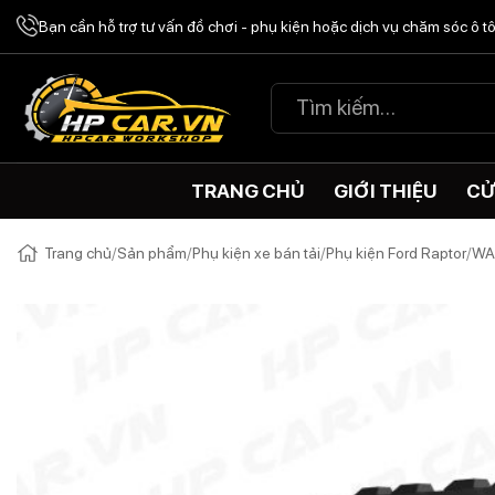
Chuyển
Bạn cần hỗ trợ tư vấn đồ chơi - phụ kiện hoặc dịch vụ chăm sóc ô 
đến
nội
Tìm
dung
kiếm:
TRANG CHỦ
GIỚI THIỆU
CỬ
Trang chủ
/
Sản phẩm
/
Phụ kiện xe bán tải
/
Phụ kiện Ford Raptor
/
WA