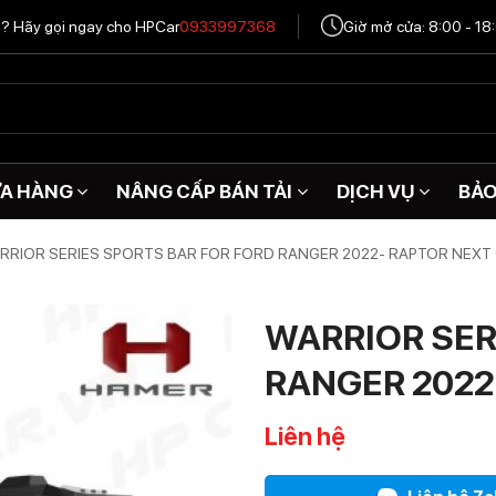
tô? Hãy gọi ngay cho HPCar
0933997368
Giờ mở cửa: 8:00 - 18
A HÀNG
NÂNG CẤP BÁN TẢI
DỊCH VỤ
BẢ
RRIOR SERIES SPORTS BAR FOR FORD RANGER 2022- RAPTOR NEXT
WARRIOR SER
RANGER 2022
Liên hệ