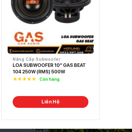
Nâng Cấp Subwoofer
LOA SUBWOOFER 10″ GAS BEAT
104 250W (RMS) 500W
Còn hàng
5.0
out of
5
Liên Hệ