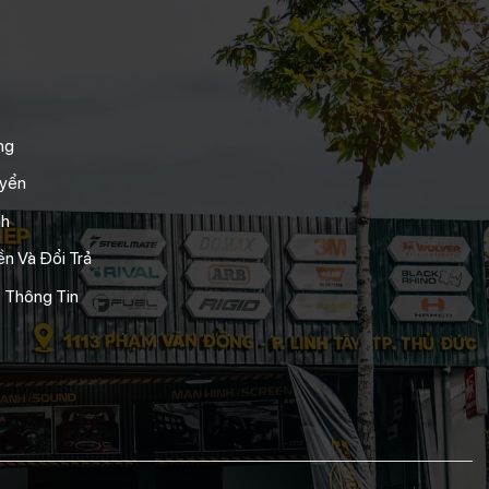
ng
uyển
nh
n Và Đổi Trả
 Thông Tin