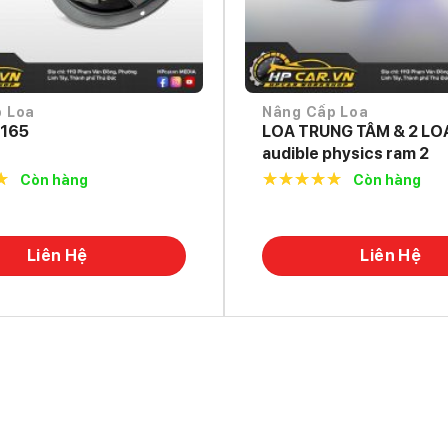
 Loa
Nâng Cấp Loa
 165
LOA TRUNG TÂM & 2 LO
audible physics ram 2
Còn hàng
Còn hàng
f
5.0
out of
5
Liên Hệ
Liên Hệ