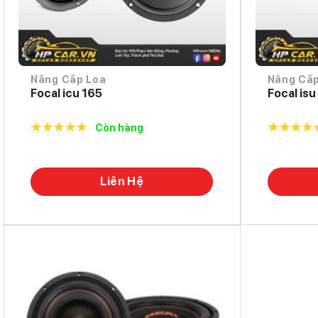
Nâng Cấp Loa
Nâng Cấp
Focal icu 165
Focal isu
Còn hàng
5.0
out of
5.0
out o
5
5
Liên Hệ