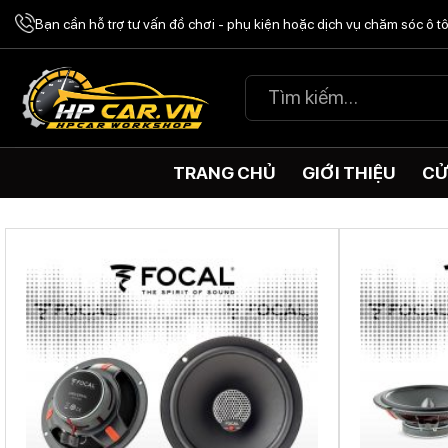
Chuyển
Bạn cần hỗ trợ tư vấn đồ chơi - phụ kiện hoặc dịch vụ chăm sóc ô 
đến
nội
Tìm
dung
kiếm:
TRANG CHỦ
GIỚI THIỆU
CỬ