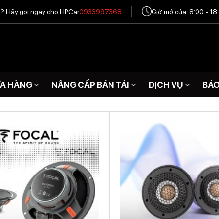
tô? Hãy gọi ngay cho HPCar
0933997368
Giờ mở cửa: 8:00 - 18
A HÀNG
NÂNG CẤP BÁN TẢI
DỊCH VỤ
BẢ