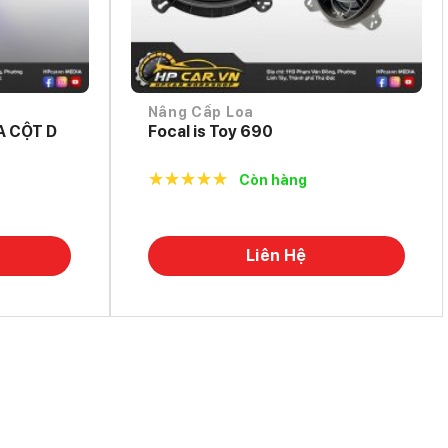
Nâng Cấp Loa
A CỘT D
Focal is Toy 690
Còn hàng
5.0
out of
5
Liên Hệ