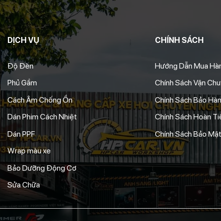
DỊCH VỤ
CHÍNH SÁCH
Độ Đèn
Hướng Dẫn Mua Hà
Phủ Gầm
Chính Sách Vận Ch
Cách Âm Chống Ồn
Chính Sách Bảo Hà
Dán Phim Cách Nhiệt
Chính Sách Hoàn Tiề
Dán PPF
Chính Sách Bảo Mật
Wrap màu xe
Bảo Dưỡng Động Cơ
Sửa Chữa