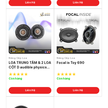
Liên Hệ
Liên Hệ
Nâng Cấp Loa
Nâng Cấp Loa
LOA TRUNG TÂM & 2 LOA
Focal is Toy 690
CỘT D audible physics
ram 2
Còn hàng
Còn hàng
5.0
out of
5.0
out of
5
5
Liên Hệ
Liên Hệ