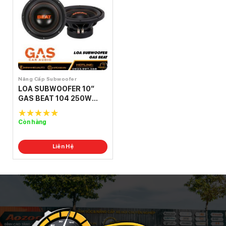
Nâng Cấp Subwoofer
LOA SUBWOOFER 10″
GAS BEAT 104 250W
(RMS) 500W
Còn hàng
5.0
out of
5
Liên Hệ