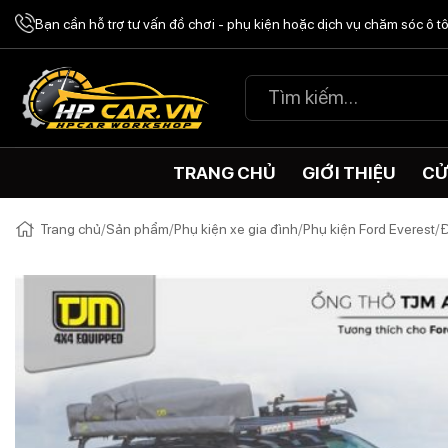
Chuyển
Bạn cần hỗ trợ tư vấn đồ chơi - phụ kiện hoặc dịch vụ chăm sóc ô 
đến
nội
Tìm
dung
kiếm:
TRANG CHỦ
GIỚI THIỆU
CỬ
Trang chủ
/
Sản phẩm
/
Phụ kiện xe gia đình
/
Phụ kiện Ford Everest
/
Đ