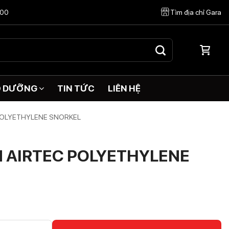
:00
Tìm địa chỉ Gara
O DƯỠNG
TIN TỨC
LIÊN HỆ
POLYETHYLENE SNORKEL
 AIRTEC POLYETHYLENE
THYLENE SNORKEL số lượng