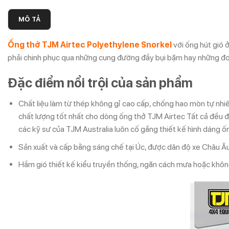
MÔ TẢ
Ống thở TJM Airtec Polyethylene Snorkel
với ống hút gió 
phải chinh phục qua những cung đường đầy bụi bặm hay những đo
Đặc điểm nổi trội của sản phẩm
Chất liệu làm từ thép không gỉ cao cấp, chống hao mòn tự nhiên
chất lượng tốt nhất cho dòng ống thở TJM Airtec Tất cả đều đ
các kỹ sư của TJM Australia luôn cố gắng thiết kế hình dáng 
Sản xuất và cấp bằng sáng chế tại Úc, được dân độ xe Châu Âu
Hầm gió thiết kế kiểu truyền thống, ngăn cách mưa hoặc không