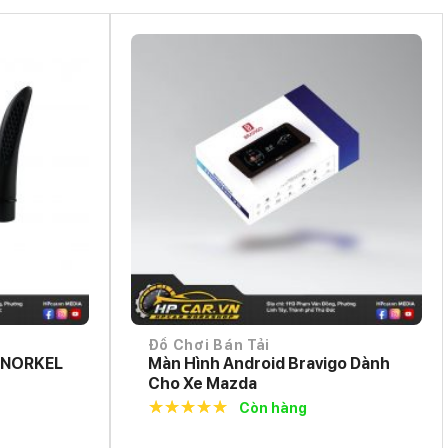
Đồ Chơi Bán Tải
SNORKEL
Màn Hình Android Bravigo Dành
Cho Xe Mazda
Còn hàng
5.0
out of