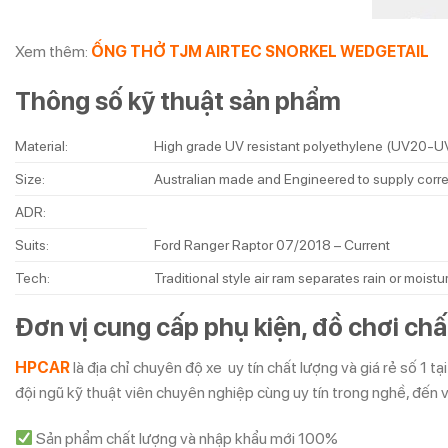
Xem thêm:
ỐNG THỞ TJM AIRTEC SNORKEL WEDGETAIL
Thông số kỹ thuật sản phẩm
Material:
High grade UV resistant polyethylene (UV20-UV2
Size:
Australian made and Engineered to supply correc
ADR:
Suits:
Ford Ranger Raptor 07/2018 – Current
Tech:
Traditional style air ram separates rain or moistu
Đơn vị cung cấp phụ kiện, đồ chơi ch
HPCAR
là địa chỉ chuyên độ xe uy tín chất lượng và giá rẻ số 1 
đội ngũ kỹ thuật viên chuyên nghiệp cùng uy tín trong nghề, đến 
Sản phẩm chất lượng và nhập khẩu mới 100%