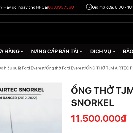
tô? Hãy gọi ngay cho HPCar
0933997368
Giờ mở cửa: 8:00 - 18
A HÀNG
NÂNG CẤP BÁN TẢI
DỊCH VỤ
BẢ
ộ hiệu suất Ford Everest
/
Ống thở Ford Everest
/
ỐNG THỞ TJM AIRTEC 
ỐNG THỞ TJM
SNORKEL
11.500.000
₫
ỐNG THỞ TJM AIRTEC POLYE