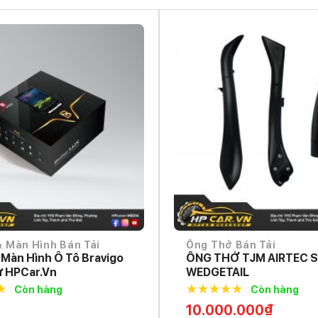
 Màn Hình Bán Tải
Ống Thở Bán Tải
 Màn Hình Ô Tô Bravigo
ỐNG THỞ TJM AIRTEC 
ừ HPCar.vn
WEDGETAIL
Còn hàng
Còn hàng
f
5.0
out of
10.000.000
₫