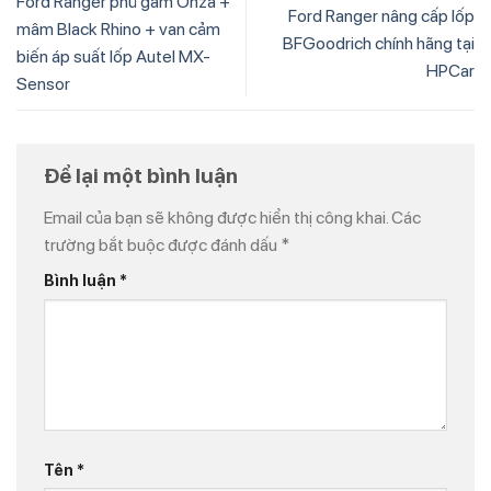
Ford Ranger phủ gầm Onza +
Ford Ranger nâng cấp lốp
mâm Black Rhino + van cảm
BFGoodrich chính hãng tại
biến áp suất lốp Autel MX-
HPCar
Sensor
Để lại một bình luận
Email của bạn sẽ không được hiển thị công khai.
Các
trường bắt buộc được đánh dấu
*
Bình luận
*
Tên
*