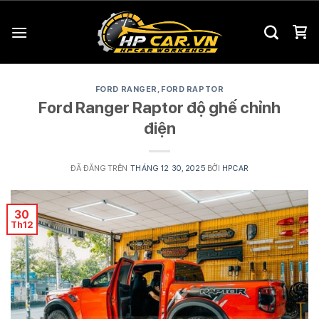
Chuyển
đến
nội
dung
FORD RANGER
,
FORD RAPTOR
Ford Ranger Raptor độ ghế chỉnh
điện
ĐÃ ĐĂNG TRÊN
THÁNG 12 30, 2025
BỞI
HPCAR
30
Th12