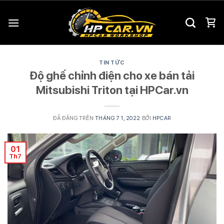
Chuyển
đến
nội
dung
TIN TỨC
Độ ghế chỉnh điện cho xe bán tải
Mitsubishi Triton tại HPCar.vn
ĐÃ ĐĂNG TRÊN
THÁNG 7 1, 2022
BỞI
HPCAR
01
Th7