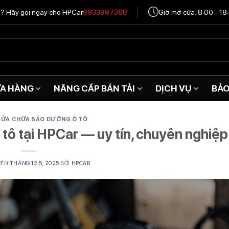
tô? Hãy gọi ngay cho HPCar
0933997368
Giờ mở cửa: 8:00 - 18
A HÀNG
NÂNG CẤP BÁN TẢI
DỊCH VỤ
BẢ
 SỬA CHỮA BẢO DƯỠNG Ô TÔ
 tô tại HPCar — uy tín, chuyên nghiệp
RÊN
THÁNG 12 5, 2025
BỞI
HPCAR