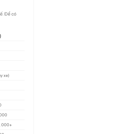
hế. Để có
)
y xe)
0
.000
0.000+