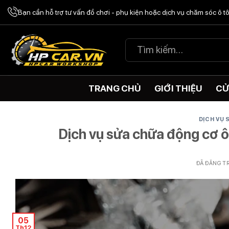
Chuyển
Bạn cần hỗ trợ tư vấn đồ chơi - phụ kiện hoặc dịch vụ chăm sóc ô 
đến
nội
Tìm
dung
kiếm:
TRANG CHỦ
GIỚI THIỆU
CỬ
DỊCH VỤ
Dịch vụ sửa chữa động cơ ô
ĐÃ ĐĂNG T
05
Th12