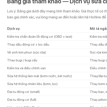
Bảng giá tham khảo — Dịch vụ sửa c
Lưu ý: Bảng giá dưới đây mang tính tham khảo. Giá thực tế có thể
báo giá chính xác, vui lòng mang xe đến hoặc liên hệ Hotline để
Dịch vụ
Mô tả ngắ
Kiểm tra chẩn đoán lỗi động cơ (OBD + test)
Kiểm tra mã
Thay dầu động cơ + lọc dầu
Thay dầu đ
Vệ sinh kim phun (súc rửa)
Súc rửa kim
Thay bugi / bugi sấy
Thay bugi 
Kiểm tra và điều chỉnh van
Điều chỉnh 
Sửa hệ thống làm mát (bơm nước, két nước)
Thay/đại tu
Sửa hệ thống nhiên liệu (bơm, lọc)
Thay bơm x
Đại tu động cơ (small)
Thay bạc, m
Đại tu động cơ (full)
Thay pitton