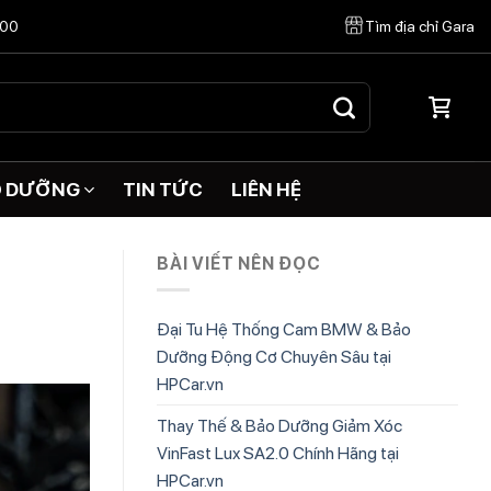
:00
Tìm địa chỉ Gara
O DƯỠNG
TIN TỨC
LIÊN HỆ
BÀI VIẾT NÊN ĐỌC
Đại Tu Hệ Thống Cam BMW & Bảo
Dưỡng Động Cơ Chuyên Sâu tại
HPCar.vn
Thay Thế & Bảo Dưỡng Giảm Xóc
VinFast Lux SA2.0 Chính Hãng tại
HPCar.vn