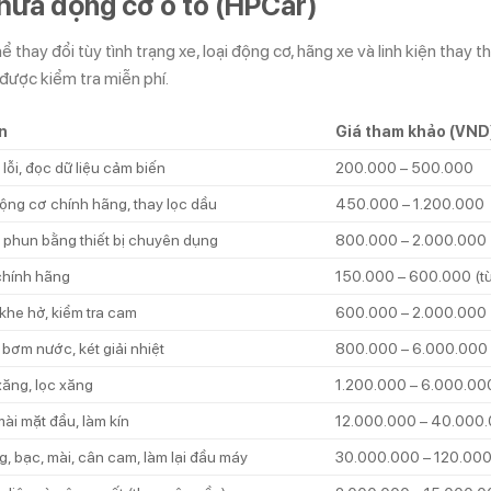
hữa động cơ ô tô (HPCar)
 thay đổi tùy tình trạng xe, loại động cơ, hãng xe và linh kiện thay t
 được kiểm tra miễn phí.
n
Giá tham khảo (VND
 lỗi, đọc dữ liệu cảm biến
200.000 – 500.000
ộng cơ chính hãng, thay lọc dầu
450.000 – 1.200.000
 phun bằng thiết bị chuyên dụng
800.000 – 2.000.000
chính hãng
150.000 – 600.000 (tù
khe hở, kiểm tra cam
600.000 – 2.000.000
 bơm nước, két giải nhiệt
800.000 – 6.000.000
ăng, lọc xăng
1.200.000 – 6.000.00
ài mặt đầu, làm kín
12.000.000 – 40.000
g, bạc, mài, cân cam, làm lại đầu máy
30.000.000 – 120.00