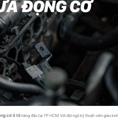
ng cơ ô tô
hàng đầu tại TP. HCM. Với đội ngũ kỹ thuật viên giàu kin