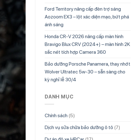
Ford Territory nâng cấp đèn trợ sáng
Aozoom EX3 – lột xác diện mạo, bứt phá
ánh sáng
Honda CR-V 2026 nâng cấp màn hình
Bravigo Blux CRV (2024+) – màn hình 2K
sắc nét tích hợp Camera 360
Bảo dưỡng Porsche Panamera, thay nhớt
Wolver Ultratec 5w-30 – sẵn sàng cho
kỳ nghỉ lễ 30/4
DANH MỤC
Chính sách
(5)
Dịch vụ sửa chữa bảo dưỡng ô tô
(7)
Dự án độ xe HPCar
(17)