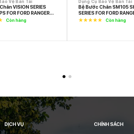
Bảo Vệ Bán Tải
Dụng Cụ Bảo Vệ Bán Tải
Chân VISION SERIES
Bệ Bước Chân SM105 
EPS FOR FORD RANGER
SERIES FOR FORD RANG
N 2022+
GEN 2022+
Còn hàng
Còn hàng
f
5.0
out of
5
DỊCH VỤ
CHÍNH SÁCH