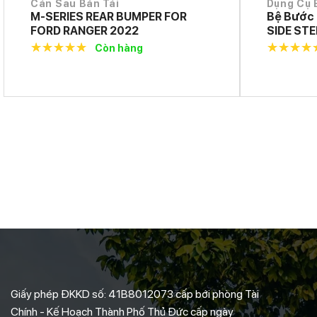
Cản Sau Bán Tải
Dụng Cụ 
M-SERIES REAR BUMPER FOR
Bệ Bước 
FORD RANGER 2022
SIDE ST
NEXT GE
Còn hàng
5.0
out of
5.0
out o
5
5
Giấy phép ĐKKD số: 41B8012073 cấp bới phòng Tài
Chính - Kế Hoạch Thành Phố Thủ Đức cấp ngày