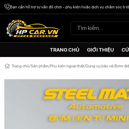
Chuyển
Bạn cần hỗ trợ tư vấn đồ chơi - phụ kiện hoặc dịch vụ chăm sóc ô 
đến
nội
Tìm
dung
kiếm:
TRANG CHỦ
GIỚI THIỆU
CỬ
Trang chủ
/
Sản phẩm
/
Phụ kiện ngoại thất
/
Dụng cụ bảo vệ
/
Bơm điệ