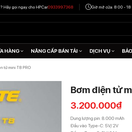
tô? Hãy gọi ngay cho HPCar
0933997368
Giờ mở cửa: 8:00 - 18
A HÀNG
NÂNG CẤP BÁN TẢI
DỊCH VỤ
BẢ
n tử mini T8 PRO
Bơm điện tử m
3.200.000
₫
Dung lượng pin: 8.000 mAh
Đầu vào Type-C: 5V/ 2V