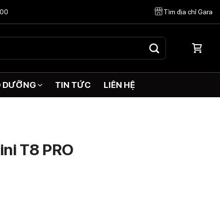
:00
Tìm địa chỉ Gara
O DƯỠNG
TIN TỨC
LIÊN HỆ
ini T8 PRO