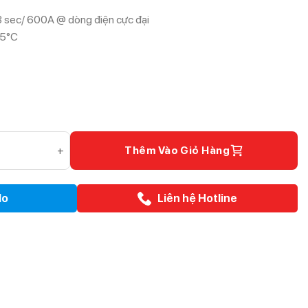
3 sec/ 600A @ dòng điện cực đại
45°C
lượng
Thêm Vào Giỏ Hàng
lo
Liên hệ Hotline