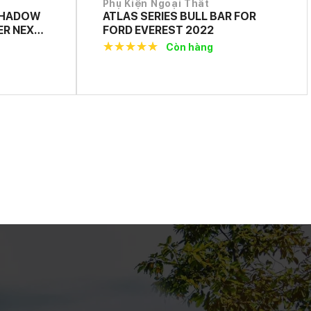
Phụ Kiện Ngoại Thất
SHADOW
ATLAS SERIES BULL BAR FOR
ER NEXT
FORD EVEREST 2022
Còn hàng
5.0
out of
5