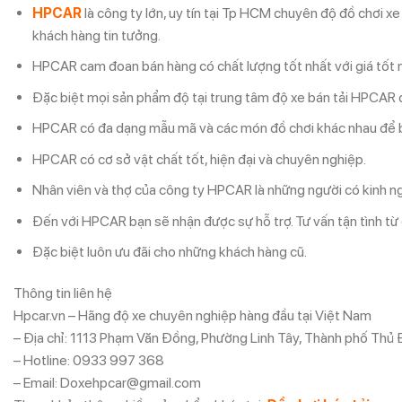
HPCAR
là công ty lớn, uy tín tại Tp HCM chuyên độ đồ chơi x
khách hàng tin tưởng.
HPCAR cam đoan bán hàng có chất lượng tốt nhất với giá tốt n
Đặc biệt mọi sản phẩm độ tại trung tâm độ xe bán tải HPCAR
HPCAR có đa dạng mẫu mã và các món đồ chơi khác nhau để b
HPCAR có cơ sở vật chất tốt, hiện đại và chuyên nghiệp.
Nhân viên và thợ của công ty HPCAR là những người có kinh n
Đến với HPCAR bạn sẽ nhận được sự hỗ trợ. Tư vấn tận tình từ 
Đặc biệt luôn ưu đãi cho những khách hàng cũ.
Thông tin liên hệ
Hpcar.vn – Hãng độ xe chuyên nghiệp hàng đầu tại Việt Nam
– Địa chỉ: 1113 Phạm Văn Đồng, Phường Linh Tây, Thành phố Thủ
– Hotline: 0933 997 368
– Email: Doxehpcar@gmail.com