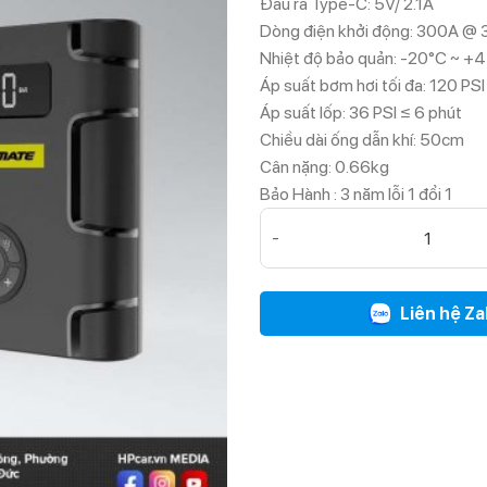
Đầu ra Type-C: 5V/ 2.1A
Dòng điện khởi động: 300A @ 
Nhiệt độ bảo quản: -20°C ~ +
Áp suất bơm hơi tối đa: 120 PSI
Áp suất lốp: 36 PSI ≤ 6 phút
Chiều dài ống dẫn khí: 50cm
Cân nặng: 0.66kg
Bảo Hành : 3 năm lỗi 1 đổi 1
Bơm điện tử mini T8 PRO số 
Liên hệ Za