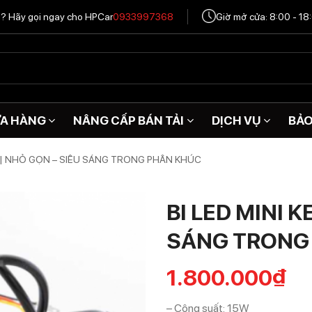
tô? Hãy gọi ngay cho HPCar
0933997368
Giờ mở cửa: 8:00 - 18
A HÀNG
NÂNG CẤP BÁN TẢI
DỊCH VỤ
BẢ
0 | NHỎ GỌN – SIÊU SÁNG TRONG PHÂN KHÚC
BI LED MINI 
SÁNG TRONG
1.800.000
₫
– Công suất: 15W