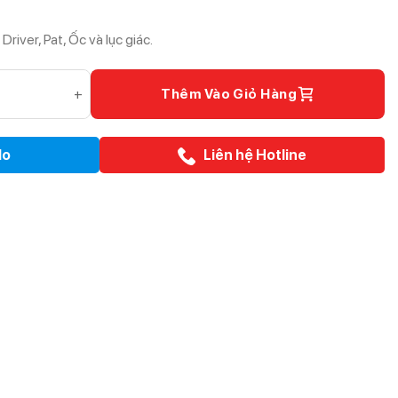
river, Pat, Ốc và lục giác.
NHỎ GỌN – SIÊU SÁNG TRONG PHÂN KHÚC số lượng
Thêm Vào Giỏ Hàng
lo
Liên hệ Hotline