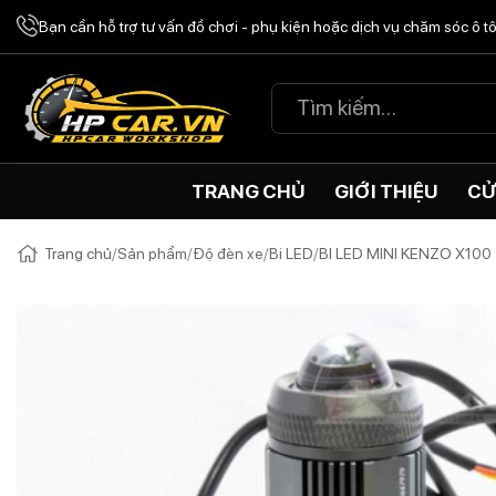
Chuyển
Bạn cần hỗ trợ tư vấn đồ chơi - phụ kiện hoặc dịch vụ chăm sóc ô 
đến
nội
Tìm
dung
kiếm:
TRANG CHỦ
GIỚI THIỆU
CỬ
Trang chủ
/
Sản phẩm
/
Độ đèn xe
/
Bi LED
/
BI LED MINI KENZO X10