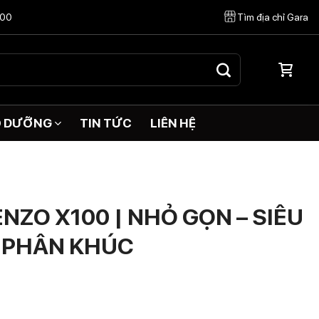
:00
Tìm địa chỉ Gara
O DƯỠNG
TIN TỨC
LIÊN HỆ
KENZO X100 | NHỎ GỌN – SIÊU
 PHÂN KHÚC