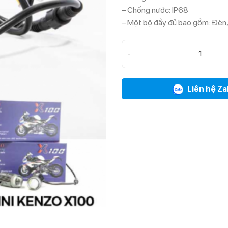
– Chống nước: IP68
– Một bộ đầy đủ bao gồm: Đèn, D
BI LED MINI KENZO X100 | 
Liên hệ Za