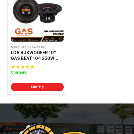
Nâng Cấp Subwoofer
LOA SUBWOOFER 10″
GAS BEAT 104 250W
(RMS) 500W
Còn hàng
5.0
out of
5
Liên Hệ