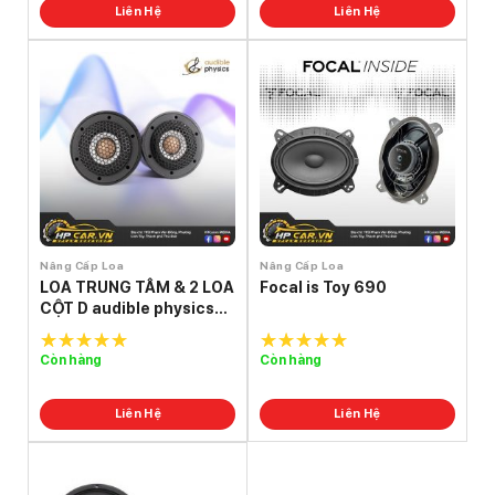
Liên Hệ
Liên Hệ
Nâng Cấp Loa
Nâng Cấp Loa
LOA TRUNG TÂM & 2 LOA
Focal is Toy 690
CỘT D audible physics
ram 2
Còn hàng
Còn hàng
5.0
out of
5.0
out of
5
5
Liên Hệ
Liên Hệ