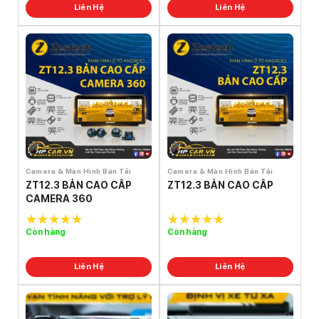
Liên Hệ
Liên Hệ
Camera & Màn Hình Bán Tải
Camera & Màn Hình Bán Tải
ZT12.3 BẢN CAO CẤP
ZT12.3 BẢN CAO CẤP
CAMERA 360
Còn hàng
Còn hàng
5.0
out of
5.0
out of
5
5
Liên Hệ
Liên Hệ