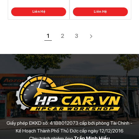
5
5
Liên Hệ
Liên Hệ
1
2
3
Giấy phép ĐKKD số: 41B8012073 cấp bới phòng Tài Chính -
Kế Hoạch Thành Phố Thủ Đức cấp ngày 12/12/2016
Chịu trách nhiệm ông
Trần Minh Hiếu