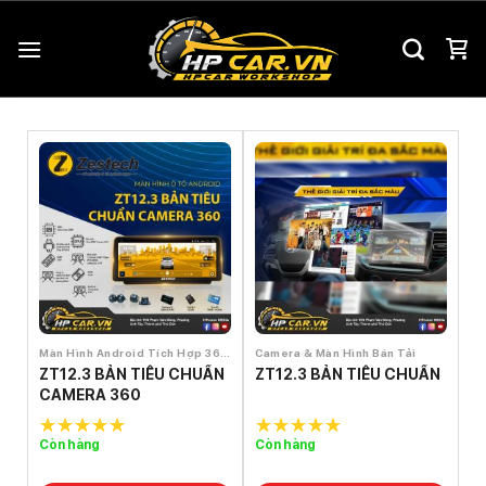
Chuyển
đến
nội
dung
Màn Hình Android Tích Hợp 360°
Camera & Màn Hình Bán Tải
ZT12.3 BẢN TIÊU CHUẨN
ZT12.3 BẢN TIÊU CHUẨN
CAMERA 360
Còn hàng
Còn hàng
5.0
out of
5.0
out of
5
5