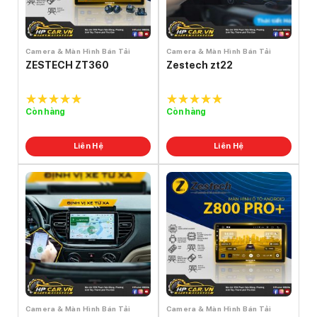
Camera & Màn Hình Bán Tải
Camera & Màn Hình Bán Tải
ZESTECH ZT360
Zestech zt22
Còn hàng
Còn hàng
5.0
out of
5.0
out of
5
5
Liên Hệ
Liên Hệ
Camera & Màn Hình Bán Tải
Camera & Màn Hình Bán Tải