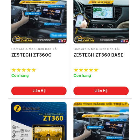
Camera & Màn Hình Bán Tải
Camera & Màn Hình Bán Tải
ZESTECH ZT360G
ZESTECH ZT360 BASE
Còn hàng
Còn hàng
5.0
out of
5.0
out of
5
5
Liên Hệ
Liên Hệ