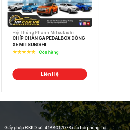
Hệ Thống Phanh Mitsubishi
CHÍP CHÂN GA PEDALBOX DÒNG
XE MITSUBISHI
Còn hàng
5.0
out of
5
Liên Hệ
Giấy phép ĐKKD số: 41B8012073 cấp bới phòng Tài