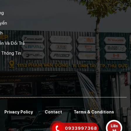
ng
uyển
nh
n Và Đổi Trả
 Thông Tin
Privacy Policy
Contact
Terms & Conditions
0933997368