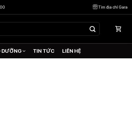
:00
Tìm địa chỉ Gara
O DƯỠNG
TIN TỨC
LIÊN HỆ