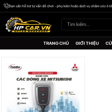
Chuyển
Bạn cần hỗ trợ tư vấn đồ chơi - phụ kiện hoặc dịch vụ chăm sóc ô 
đến
nội
Tìm
dung
kiếm:
TRANG CHỦ
GIỚI THIỆU
CỬ