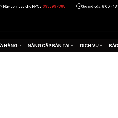
tô? Hãy gọi ngay cho HPCar
0933997368
Giờ mở cửa: 8:00 - 18
A HÀNG
NÂNG CẤP BÁN TẢI
DỊCH VỤ
BẢ