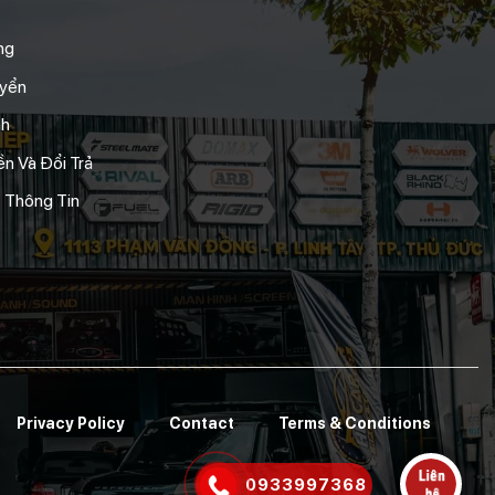
ng
uyển
nh
n Và Đổi Trả
 Thông Tin
Privacy Policy
Contact
Terms & Conditions
0933997368