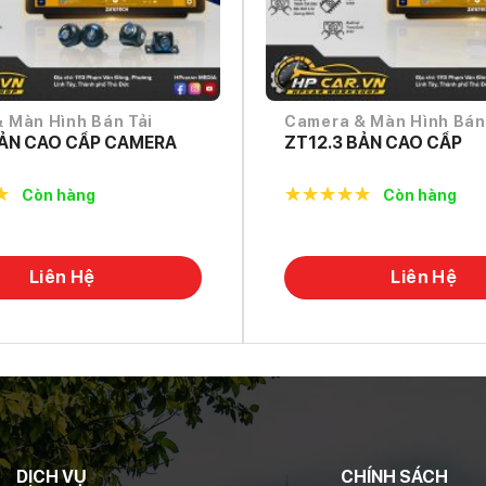
 Màn Hình Bán Tải
Camera & Màn Hình Bán
BẢN CAO CẤP CAMERA
ZT12.3 BẢN CAO CẤP
Còn hàng
Còn hàng
f
5.0
out of
5
Liên Hệ
Liên Hệ
DỊCH VỤ
CHÍNH SÁCH