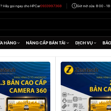
tô? Hãy gọi ngay cho HPCar
0933997368
Giờ mở cửa: 8:00 - 18
A HÀNG
NÂNG CẤP BÁN TẢI
DỊCH VỤ
BẢ