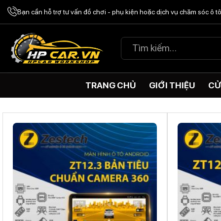
Chuyển
Bạn cần hỗ trợ tư vấn đồ chơi - phụ kiện hoặc dịch vụ chăm sóc ô 
đến
nội
Tìm
dung
kiếm:
TRANG CHỦ
GIỚI THIỆU
CỬ