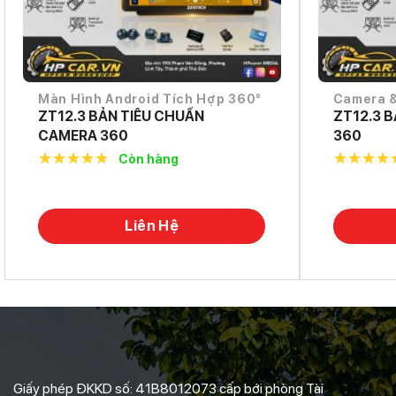
Màn Hình Android Tích Hợp 360°
Camera &
ZT12.3 BẢN TIÊU CHUẨN
ZT12.3 
CAMERA 360
360
Còn hàng
5.0
out of
5.0
out o
5
5
Liên Hệ
Giấy phép ĐKKD số: 41B8012073 cấp bới phòng Tài