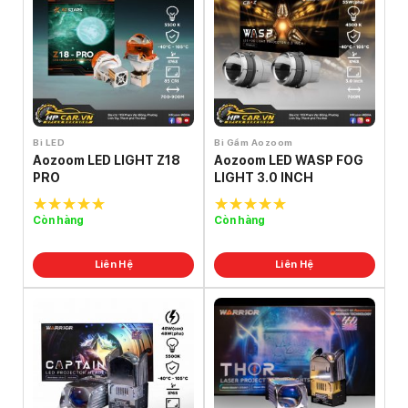
Bi LED
Bi Gầm Aozoom
Aozoom LED LIGHT Z18
Aozoom LED WASP FOG
PRO
LIGHT 3.0 INCH
Còn hàng
Còn hàng
5.0
out of
5.0
out of
5
5
Liên Hệ
Liên Hệ