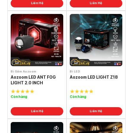
Liên Hệ
Liên Hệ
Bi Gầm Aozoom
Bi LED
Aozoom LED ANT FOG
Aozoom LED LIGHT Z18
LIGHT 2.0 INCH
Còn hàng
Còn hàng
5.0
out of
5.0
out of
5
5
Liên Hệ
Liên Hệ