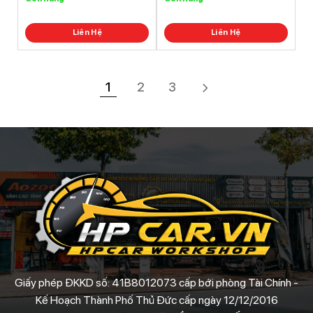
5.0
out of
5.0
out of
5
5
Liên Hệ
Liên Hệ
1
2
3
Giấy phép ĐKKD số: 41B8012073 cấp bới phòng Tài Chính -
Kế Hoạch Thành Phố Thủ Đức cấp ngày 12/12/2016