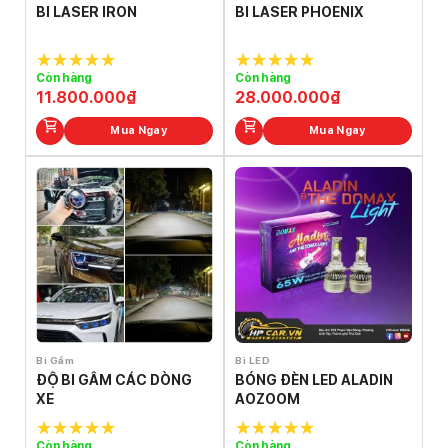
BI LASER IRON
BI LASER PHOENIX
Còn hàng
Còn hàng
5.0
out of
5.0
out of
11.800.000
₫
28.000.000
₫
5
5
Mua Ngay
Mua Ngay
Bi Gầm
Bi LED
ĐỘ BI GẦM CÁC DÒNG
BÓNG ĐÈN LED ALADIN
XE
AOZOOM
Còn hàng
Còn hàng