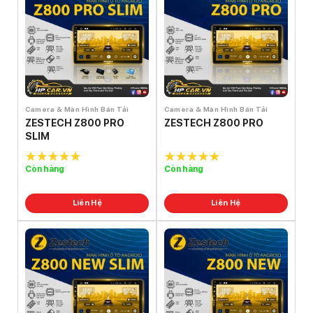
Camera & Màn Hình Bán Tải
Camera & Màn Hình Bán Tải
ZESTECH Z800 PRO
ZESTECH Z800 PRO
SLIM
Còn hàng
Còn hàng
5.0
out of
5.0
out of
5
5
Liên Hệ
Liên Hệ