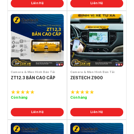
Liên Hệ
Liên Hệ
Camera & Màn Hình Bán Tải
Camera & Màn Hình Bán Tải
ZT12.3 BẢN CAO CẤP
ZESTECH Z900
Còn hàng
Còn hàng
5.0
out of
5.0
out of
5
5
Liên Hệ
Liên Hệ