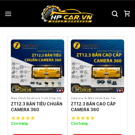
Chuyển
đến
nội
dung
Màn Hình Android Tích Hợp 360°
Camera & Màn Hình Bán Tải
ZT12.3 BẢN TIÊU CHUẨN
ZT12.3 BẢN CAO CẤP
CAMERA 360
CAMERA 360
Còn hàng
Còn hàng
5.0
out of
5.0
out of
5
5