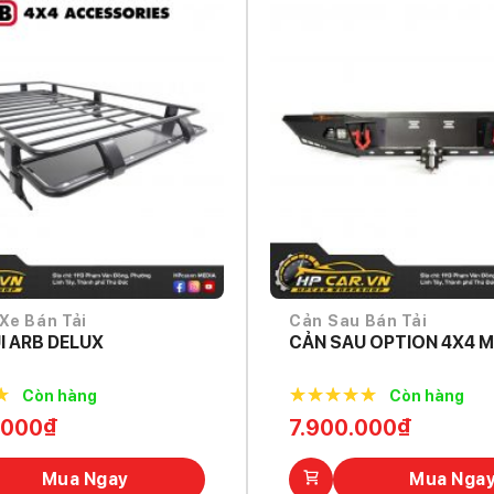
Xe Bán Tải
Cản Sau Bán Tải
I ARB DELUX
CẢN SAU OPTION 4X4 M
Còn hàng
Còn hàng
f
5.0
out of
.000
₫
7.900.000
₫
5
Mua Ngay
Mua Nga