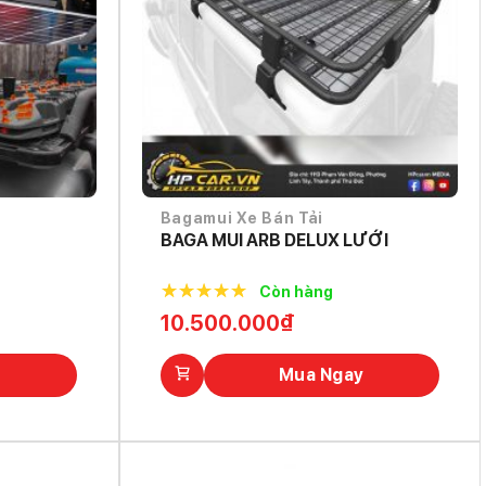
Bagamui Xe Bán Tải
BAGA MUI ARB DELUX LƯỚI
Còn hàng
5.0
out of
10.500.000
₫
5
Mua Ngay