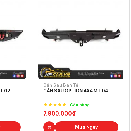
Cản Sau Bán Tải
T 02
CẢN SAU OPTION 4X4 MT 04
Còn hàng
5.0
out of
7.900.000
₫
5
y
Mua Ngay