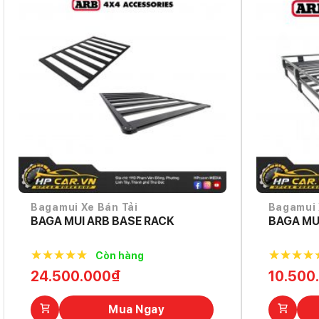
Bagamui Xe Bán Tải
Bagamui 
BAGA MUI ARB BASE RACK
BAGA MU
Còn hàng
5.0
out of
5.0
out o
24.500.000
₫
10.500
5
5
Mua Ngay