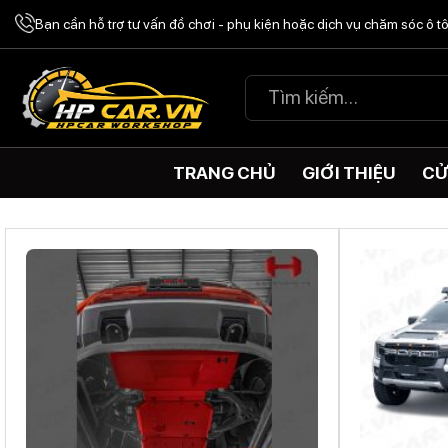
Chuyển
Bạn cần hỗ trợ tư vấn đồ chơi - phụ kiện hoặc dịch vụ chăm sóc ô 
đến
nội
Tìm
dung
kiếm:
TRANG CHỦ
GIỚI THIỆU
CỬ