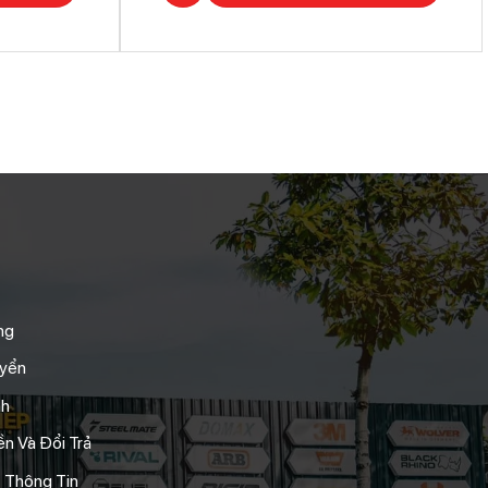
ng
uyển
nh
n Và Đổi Trả
 Thông Tin