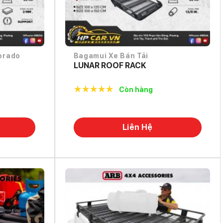
orado
Bagamui Xe Bán Tải
LUNAR ROOF RACK
Còn hàng
5.0
out of
5
Liên Hệ