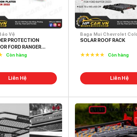
Bảo Vệ
Baga Mui Chevrolet Col
DER PROTECTION
SOLAR ROOF RACK
FOR FORD RANGER
Còn hàng
Còn hàng
f
5.0
out of
5
Liên Hệ
Liên Hệ