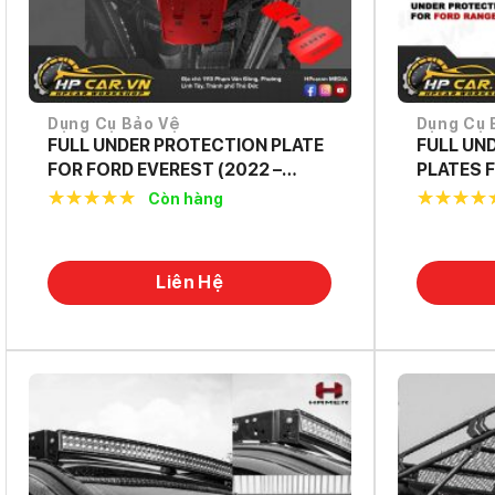
Dụng Cụ Bảo Vệ
Dụng Cụ 
FULL UNDER PROTECTION PLATE
FULL UN
FOR FORD EVEREST (2022 –
PLATES 
PRESENT)
2022+
Còn hàng
5.0
out of
5.0
out o
5
5
Liên Hệ