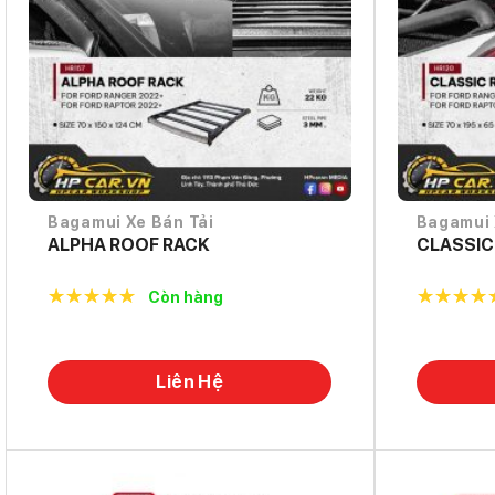
Bagamui Xe Bán Tải
Bagamui 
ALPHA ROOF RACK
CLASSIC
Còn hàng
5.0
out of
5.0
out o
5
5
Liên Hệ