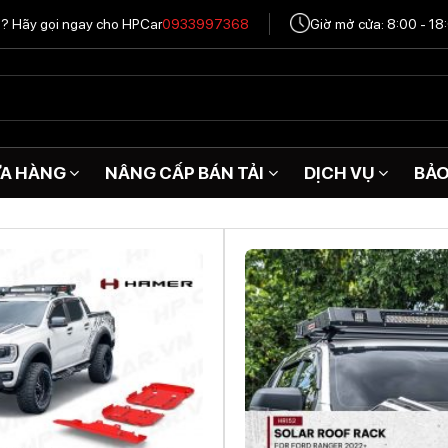
tô? Hãy gọi ngay cho HPCar
0933997368
Giờ mở cửa: 8:00 - 18
A HÀNG
NÂNG CẤP BÁN TẢI
DỊCH VỤ
BẢ