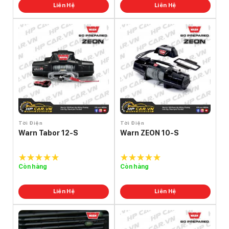
Liên Hệ
Liên Hệ
Tời Điện
Tời Điện
Warn Tabor 12-S
Warn ZEON 10-S
Còn hàng
Còn hàng
5.0
out of
5.0
out of
5
5
Liên Hệ
Liên Hệ