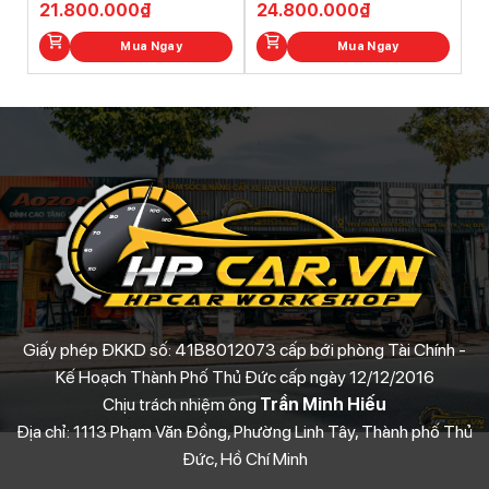
21.800.000
₫
24.800.000
₫
5
5
Mua Ngay
Mua Ngay
Giấy phép ĐKKD số: 41B8012073 cấp bới phòng Tài Chính -
Kế Hoạch Thành Phố Thủ Đức cấp ngày 12/12/2016
Chịu trách nhiệm ông
Trần Minh Hiếu
Địa chỉ: 1113 Phạm Văn Đồng, Phường Linh Tây, Thành phố Thủ
Đức, Hồ Chí Minh