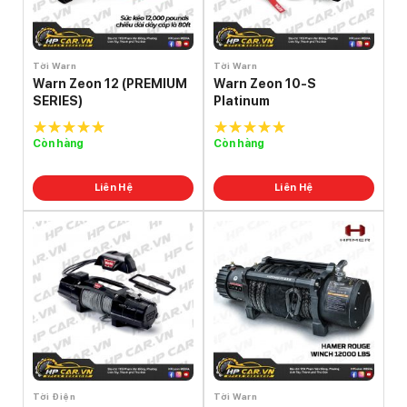
Tời Warn
Tời Warn
Warn Zeon 12 (PREMIUM
Warn Zeon 10-S
SERIES)
Platinum
Còn hàng
Còn hàng
5.0
out of
5.0
out of
5
5
Liên Hệ
Liên Hệ
Tời Điện
Tời Warn