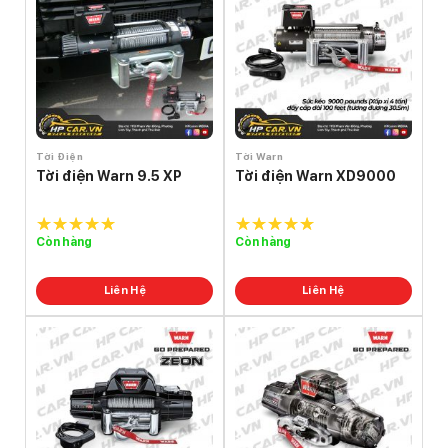
Tời Điện
Tời Warn
Tời điện Warn 9.5 XP
Tời điện Warn XD9000
Còn hàng
Còn hàng
5.0
out of
5.0
out of
5
5
Liên Hệ
Liên Hệ