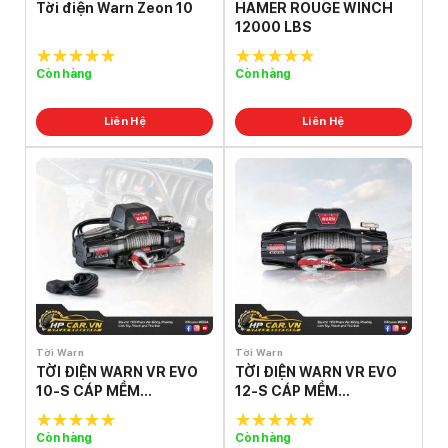
Tời điện Warn Zeon 10
HAMER ROUGE WINCH
12000 LBS
Còn hàng
Còn hàng
5.0
out of
5.0
out of
5
5
Liên Hệ
Liên Hệ
Tời Warn
Tời Warn
TỜI ĐIỆN WARN VR EVO
TỜI ĐIỆN WARN VR EVO
10-S CÁP MỀM
12-S CÁP MỀM
SYNTHETIC (103253)
SYNTHETIC (103255)
Còn hàng
Còn hàng
5.0
out of
5.0
out of