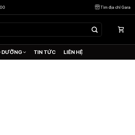
:00
Tìm địa chỉ Gara
O DƯỠNG
TIN TỨC
LIÊN HỆ