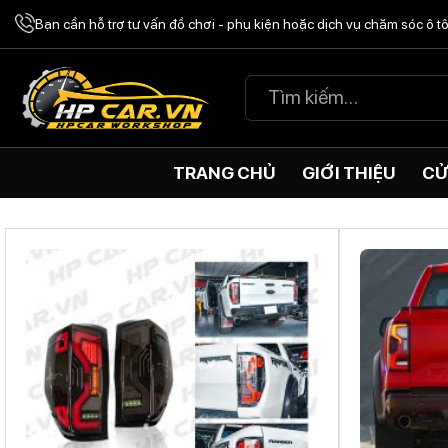
Chuyển
Bạn cần hỗ trợ tư vấn đồ chơi - phụ kiện hoặc dịch vụ chăm sóc ô 
đến
nội
Tìm
dung
kiếm:
TRANG CHỦ
GIỚI THIỆU
CỬ