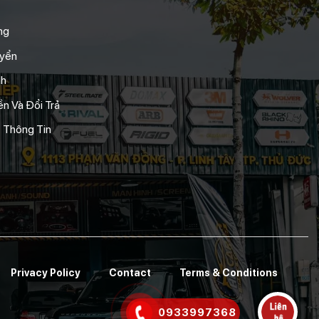
ng
uyển
nh
n Và Đổi Trả
 Thông Tin
Privacy Policy
Contact
Terms & Conditions
0933997368