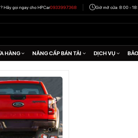
tô? Hãy gọi ngay cho HPCar
0933997368
Giờ mở cửa: 8:00 - 18
A HÀNG
NÂNG CẤP BÁN TẢI
DỊCH VỤ
BẢ