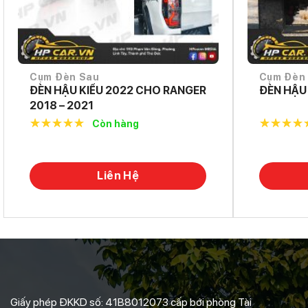
Cụm Đèn Sau
Cụm Đèn
ĐÈN HẬU KIỂU 2022 CHO RANGER
ĐÈN HẬU
2018 – 2021
Còn hàng
5.0
out of
5.0
out o
5
5
Liên Hệ
Giấy phép ĐKKD số: 41B8012073 cấp bới phòng Tài